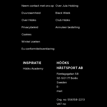
Neem contact met ons op
Over Jula Holding
Duurzaamheid
Black Week
Over Hööks
Club Hööks
Privacybeleid
Annuleer bestelling
Cookies
Winkel zoeken
Eu conformiteitsverklaring
INSPIRATIE
HÖÖKS
HÄSTSPORT AB
Hööks Academy
Företagsgatan 58
SE-501 77 Borås
Sweden
E-
mail:
klantenservice@hoo
ks.nl
Org. no: 556158-2213
VAT no: