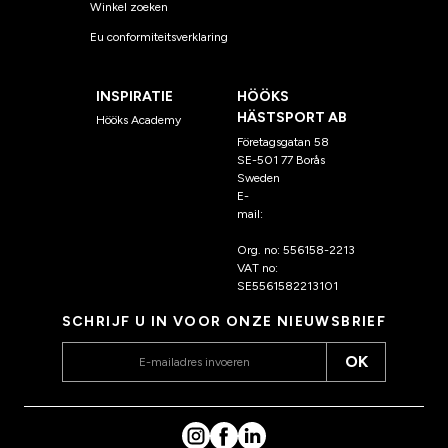
Winkel zoeken
Eu conformiteitsverklaring
INSPIRATIE
HÖÖKS
HÄSTSPORT AB
Hööks Academy
Företagsgatan 58
SE-501 77 Borås
Sweden
E-
mail:
klantenservice@hoo
ks.nl
Org. no: 556158-2213
VAT no:
SE5561582213101
SCHRIJF U IN VOOR ONZE NIEUWSBRIEF
OK