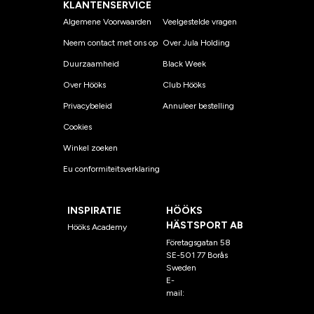
KLANTENSERVICE
Algemene Voorwaarden
Veelgestelde vragen
Neem contact met ons op
Over Jula Holding
Duurzaamheid
Black Week
Over Hööks
Club Hööks
Privacybeleid
Annuleer bestelling
Cookies
Winkel zoeken
Eu conformiteitsverklaring
INSPIRATIE
HÖÖKS
HÄSTSPORT AB
Hööks Academy
Företagsgatan 58
SE-501 77 Borås
Sweden
E-
mail:
klantenservice@hoo
ks.nl