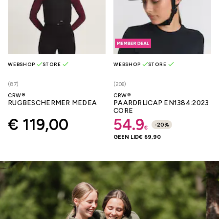
WEBSHOP
STORE
WEBSHOP
STORE
(87)
(206)
CRW®
CRW®
RUGBESCHERMER MEDEA
PAARDRIJCAP EN1384:2023
CORE
€ 119,00
54.9
-
20
%
€
GEEN LID
€ 69,90