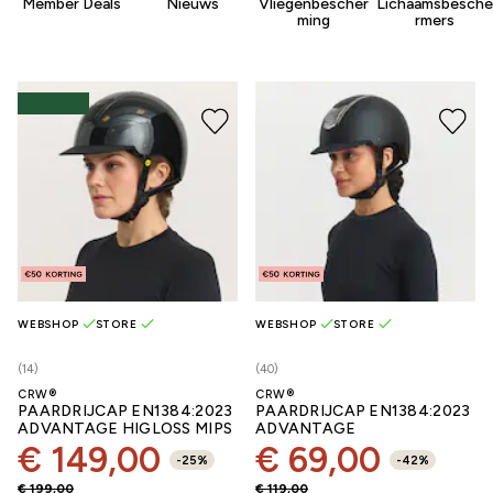
Member Deals
Nieuws
Vliegenbescher
Lichaamsbesche
ming
rmers
WEBSHOP
STORE
WEBSHOP
STORE
(14)
(40)
CRW®
CRW®
PAARDRIJCAP EN1384:2023
PAARDRIJCAP EN1384:2023
ADVANTAGE HIGLOSS MIPS
ADVANTAGE
€ 149,00
€ 69,00
-
25
%
-
42
%
€ 199,00
€ 119,00