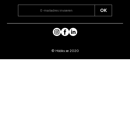
OK
© Hööks.se 2020