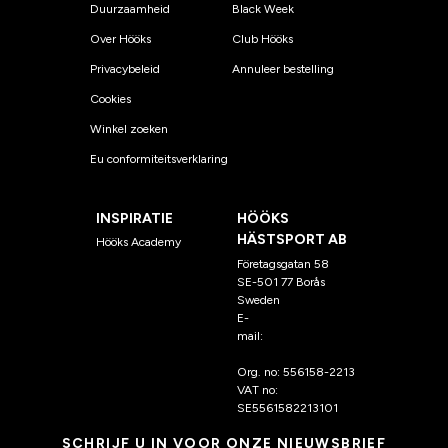
Duurzaamheid
Black Week
Over Hööks
Club Hööks
Privacybeleid
Annuleer bestelling
Cookies
Winkel zoeken
Eu conformiteitsverklaring
INSPIRATIE
HÖÖKS
HÄSTSPORT AB
Hööks Academy
Företagsgatan 58
SE-501 77 Borås
Sweden
E-
mail:
klantenservice@hoo
ks.nl
Org. no: 556158-2213
VAT no:
SE5561582213101
SCHRIJF U IN VOOR ONZE NIEUWSBRIEF