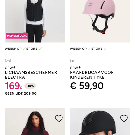
WEBSHOP
STORE
WEBSHOP
STORE
(29)
(3)
CRW®
CRW®
LICHAAMSBESCHERMER
PAARDRIJCAP VOOR
ELECTRA
KINDEREN TYKE
169
€ 59,90
-
18
%
€
GEEN LID
€ 209,00