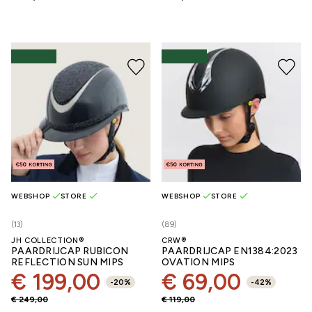
WEBSHOP
STORE
WEBSHOP
STORE
(13)
(89)
JH COLLECTION®
CRW®
PAARDRIJCAP RUBICON
PAARDRIJCAP EN1384:2023
REFLECTION SUN MIPS
OVATION MIPS
€ 199,00
€ 69,00
-
20
%
-
42
%
€ 249,00
€ 119,00