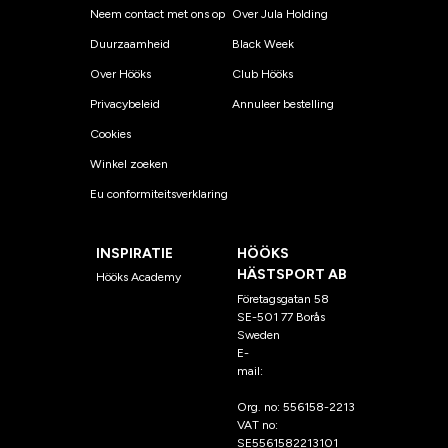
Neem contact met ons op
Over Jula Holding
Duurzaamheid
Black Week
Over Hööks
Club Hööks
Privacybeleid
Annuleer bestelling
Cookies
Winkel zoeken
Eu conformiteitsverklaring
INSPIRATIE
HÖÖKS
HÄSTSPORT AB
Hööks Academy
Företagsgatan 58
SE-501 77 Borås
Sweden
E-
mail:
klantenservice@hoo
ks.nl
Org. no: 556158-2213
VAT no:
SE5561582213101