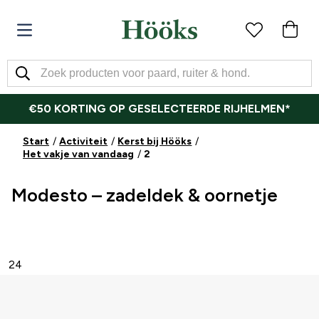
€50 KORTING OP GESELECTEERDE RIJHELMEN*
Start
Activiteit
Kerst bij Hööks
Het vakje van vandaag
2
Modesto – zadeldek & oornetje
24