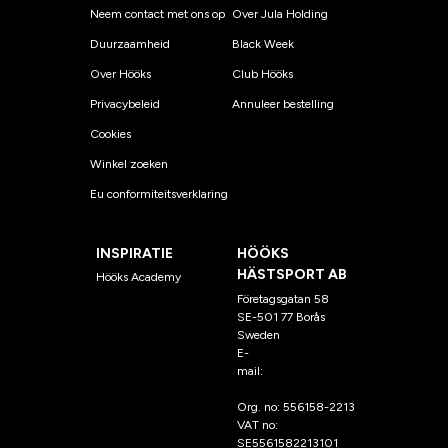
Neem contact met ons op
Over Jula Holding
Duurzaamheid
Black Week
Over Hööks
Club Hööks
Privacybeleid
Annuleer bestelling
Cookies
Winkel zoeken
Eu conformiteitsverklaring
INSPIRATIE
HÖÖKS
HÄSTSPORT AB
Hööks Academy
Företagsgatan 58
SE-501 77 Borås
Sweden
E-
mail:
klantenservice@hoo
ks.nl
Org. no: 556158-2213
VAT no:
SE5561582213101