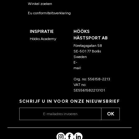
Winkel zoeken
Eu conformiteitsverklaring
INSPIRATIE
HÖÖKS
HÄSTSPORT AB
Hööks Academy
Företagsgatan 58
SE-501 77 Borås
Sweden
E-
mail:
klantenservice@hoo
ks.nl
Org. no: 556158-2213
VAT no:
SE5561582213101
SCHRIJF U IN VOOR ONZE NIEUWSBRIEF
OK