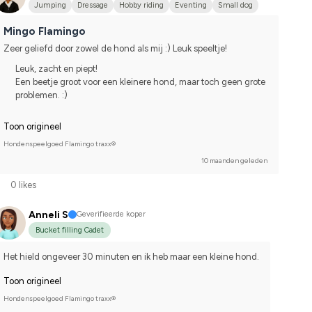
Jumping
Dressage
Hobby riding
Eventing
Small dog
Mingo Flamingo
Zeer geliefd door zowel de hond als mij :) Leuk speeltje!
Leuk, zacht en piept!
Een beetje groot voor een kleinere hond, maar toch geen grote
problemen. :)
Toon origineel
Hondenspeelgoed Flamingo traxx®
10 maanden geleden
0 likes
Anneli S
Geverifieerde koper
Bucket filling Cadet
Het hield ongeveer 30 minuten en ik heb maar een kleine hond.
Toon origineel
Hondenspeelgoed Flamingo traxx®