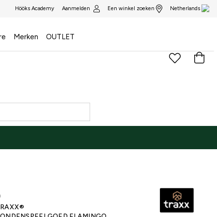
Aanmelden
Een winkel zoeken
Hööks Academy
Netherlands
re
Merken
OUTLET
)
RAXX®
ONDENSPEELGOED FLAMINGO