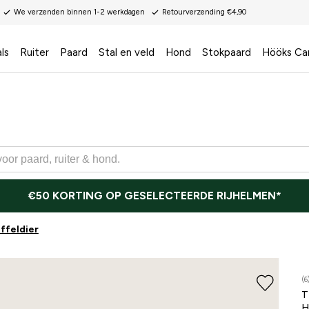
We verzenden binnen 1-2 werkdagen
Retourverzending €4,90
ls
Ruiter
Paard
Stal en veld
Hond
Stokpaard
Hööks Ca
€50 KORTING OP GESELECTEERDE RIJHELMEN*
ffeldier
(6
T
H