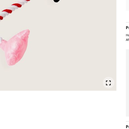
P
H
A
P