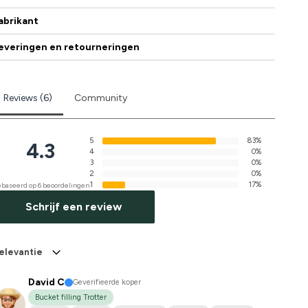
abrikant
everingen en retourneringen
Reviews (6)
Community
5
83%
4.3
4
0%
3
0%
2
0%
1
17%
baseerd op 6 beoordelingen
Schrijf een review
elevantie
David C
Geverifieerde koper
Bucket filling Trotter