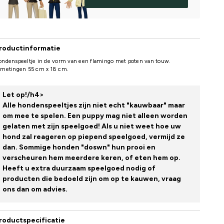
roductinformatie
ondenspeeltje in de vorm van een flamingo met poten van touw.
fmetingen 55 cm x 18 cm.
Let op!/h4>
Alle hondenspeeltjes zijn niet echt "kauwbaar" maar
om mee te spelen. Een puppy mag niet alleen worden
gelaten met zijn speelgoed! Als u niet weet hoe uw
hond zal reageren op piepend speelgoed, vermijd ze
dan. Sommige honden "doswn" hun prooi en
verscheuren hem meerdere keren, of eten hem op.
Heeft u extra duurzaam speelgoed nodig of
producten die bedoeld zijn om op te kauwen, vraag
ons dan om advies.
roductspecificatie