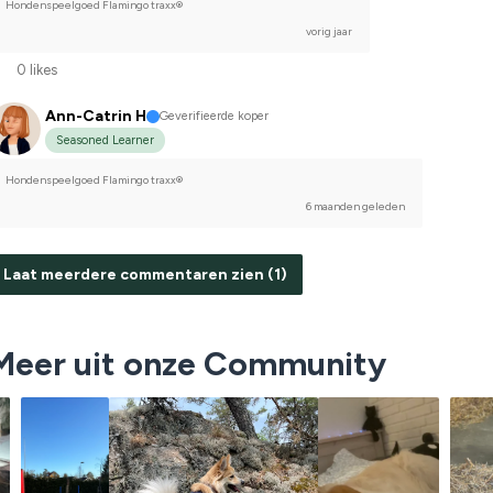
Hondenspeelgoed Flamingo traxx®
vorig jaar
0 likes
Ann-Catrin H
Geverifieerde koper
Seasoned Learner
Hondenspeelgoed Flamingo traxx®
6 maanden geleden
Laat meerdere commentaren zien (1)
Meer uit onze Community