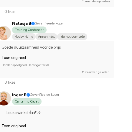
11 maanden geleden
0 likes
Natasja B
Geverifieerde koper
Training Contender
Hobby riding
Annan häst
I do not compete
Goede duurzaamheid voor de prijs
Toon origineel
Hondenspeelgoed Flamingo traxx®
11 maanden geleden
0 likes
Inger B
Geverifieerde koper
Cantering Cadet
Leuke winkel 👍🍂🎶
Toon origineel