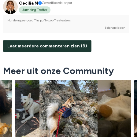
Cecilia M
Geverifieerde koper
Jumping Trotter
Hondenspeelgoed The puffy pop Treateaters
6 dgn geleden
Laat meerdere commentaren zien (9)
Meer uit onze Community