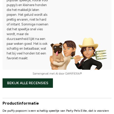
populair speeltje, vooral voor
puppy’s en kleinere honden
die het makkelijk laten
piepen. Het geluid wordt als
prettig ervaren, niet te hard
of irritant. Sommige noemen
dat het speeltje snel vies
wordt, maar de
duurzaamheid lijkt na een
paar weken goed. Het is ook
schattig en betaalbaar, wat
het bij veel honden tot een
favoriet maakt.
Samengevat met AI door GAMIFIERA.®
BEKIJK ALLE RECENSIES
Productinformatie
De puffy popcorn is een schattig speeltje van Party Pets Elite, dat is voorzien