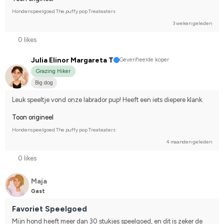
Hondenspeelgoed The puffy pop Treateaters
3 weken geleden
0 likes
Julia Elinor Margareta T
Geverifieerde koper
Grazing Hiker
Big dog
Leuk speeltje vond onze labrador pup! Heeft een iets diepere klank.
Toon origineel
Hondenspeelgoed The puffy pop Treateaters
4 maanden geleden
0 likes
Maja
Gast
Favoriet Speelgoed
Mijn hond heeft meer dan 30 stukjes speelgoed, en dit is zeker de 