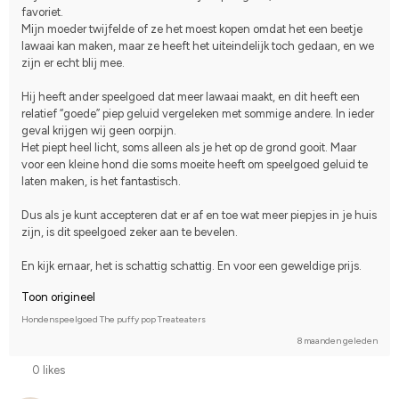
favoriet.
Mijn moeder twijfelde of ze het moest kopen omdat het een beetje 
lawaai kan maken, maar ze heeft het uiteindelijk toch gedaan, en we 
zijn er echt blij mee.
Hij heeft ander speelgoed dat meer lawaai maakt, en dit heeft een 
relatief “goede” piep geluid vergeleken met sommige andere. In ieder 
geval krijgen wij geen oorpijn.
Het piept heel licht, soms alleen als je het op de grond gooit. Maar 
voor een kleine hond die soms moeite heeft om speelgoed geluid te 
laten maken, is het fantastisch.
Dus als je kunt accepteren dat er af en toe wat meer piepjes in je huis 
zijn, is dit speelgoed zeker aan te bevelen.
En kijk ernaar, het is schattig schattig. En voor een geweldige prijs.
Toon origineel
Hondenspeelgoed The puffy pop Treateaters
8 maanden geleden
0 likes