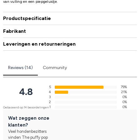
van vulling en een piepgeluidje.
Productspecificatie
Fabrikant
Leveringen en retourneringen
Reviews (14)
Community
5
79%
4.8
4
21%
3
0%
2
0%
1
0%
Gebaseerd op 14 beoordelingen
Wat zeggen onze
klanten?
Veel hondenbezitters
vinden The puffy pop