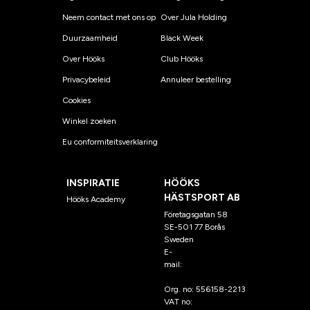
Neem contact met ons op
Over Jula Holding
Duurzaamheid
Black Week
Over Hööks
Club Hööks
Privacybeleid
Annuleer bestelling
Cookies
Winkel zoeken
Eu conformiteitsverklaring
INSPIRATIE
HÖÖKS
HÄSTSPORT AB
Hööks Academy
Företagsgatan 58
SE-501 77 Borås
Sweden
E-
mail:
klantenservice@hoo
ks.nl
Org. no: 556158-2213
VAT no: