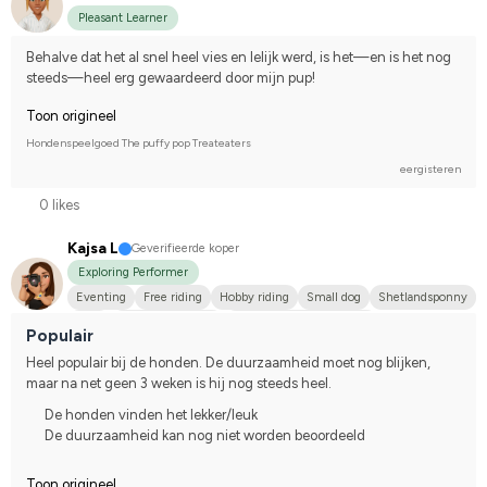
Pleasant Learner
Behalve dat het al snel heel vies en lelijk werd, is het—en is het nog 
steeds—heel erg gewaardeerd door mijn pup!
Toon origineel
Hondenspeelgoed The puffy pop Treateaters
eergisteren
0 likes
Kajsa L
Geverifieerde koper
Exploring Performer
Eventing
Free riding
Hobby riding
Small dog
Shetlandsponny
Russ
Varmblodstravare
Svenskt varmblod (SWB)
Populair
Compete on hobby-level
Heel populair bij de honden. De duurzaamheid moet nog blijken, 
maar na net geen 3 weken is hij nog steeds heel.
De honden vinden het lekker/leuk
De duurzaamheid kan nog niet worden beoordeeld
Toon origineel