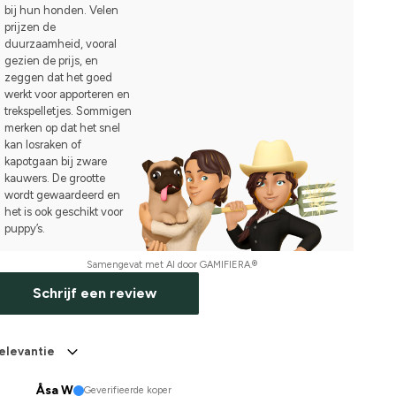
bij hun honden. Velen
prijzen de
duurzaamheid, vooral
gezien de prijs, en
zeggen dat het goed
werkt voor apporteren en
trekspelletjes. Sommigen
merken op dat het snel
kan losraken of
kapotgaan bij zware
kauwers. De grootte
wordt gewaardeerd en
het is ook geschikt voor
puppy’s.
Samengevat met AI door GAMIFIERA.®
Schrijf een review
elevantie
Åsa W
Geverifieerde koper