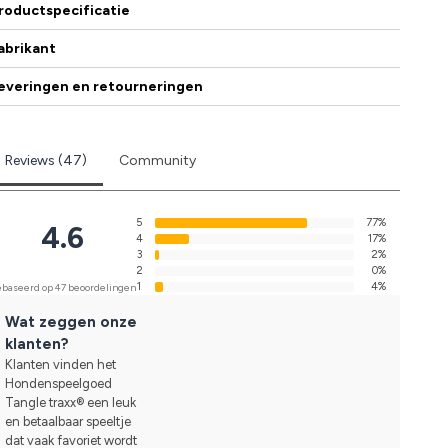
roductspecificatie
abrikant
everingen en retourneringen
Reviews (47)
Community
5
77%
4.6
4
17%
3
2%
2
0%
1
4%
baseerd op 47 beoordelingen
Wat zeggen onze
klanten?
Klanten vinden het
Hondenspeelgoed
Tangle traxx® een leuk
en betaalbaar speeltje
dat vaak favoriet wordt