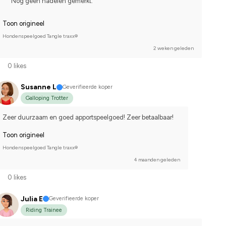
Nog geen nadelen gemerkt.
Toon origineel
Hondenspeelgoed Tangle traxx®
2 weken geleden
0 likes
Susanne L
Geverifieerde koper
Galloping Trotter
Zeer duurzaam en goed apportspeelgoed! Zeer betaalbaar!
Toon origineel
Hondenspeelgoed Tangle traxx®
4 maanden geleden
0 likes
Julia E
Geverifieerde koper
Riding Trainee