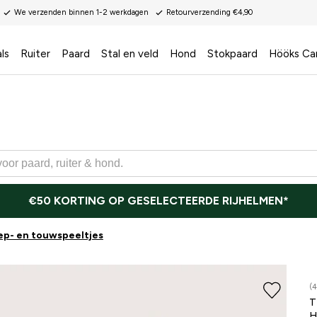
We verzenden binnen 1-2 werkdagen
Retourverzending €4,90
ls
Ruiter
Paard
Stal en veld
Hond
Stokpaard
Hööks Ca
€50 KORTING OP GESELECTEERDE RIJHELMEN*
ep- en touwspeeltjes
(4
T
H