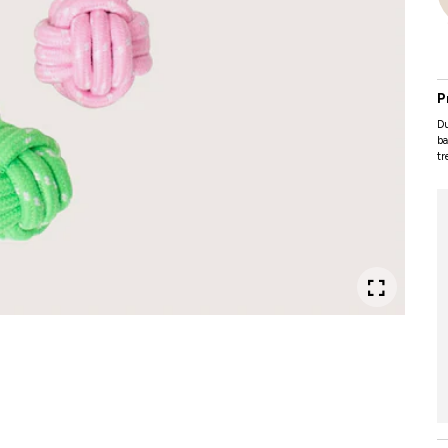
P
D
ba
tr