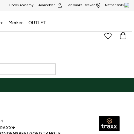
Aanmelden
Een winkel zoeken
Hööks Academy
Netherlands
re
Merken
OUTLET
7)
RAXX®
ONDENSPEELGOED TANGLE