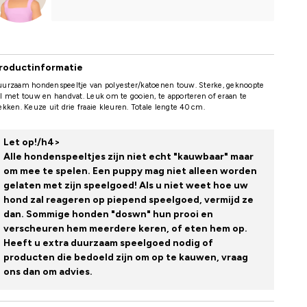
roductinformatie
uurzaam hondenspeeltje van polyester/katoenen touw. Sterke, geknoopte
l met touw en handvat. Leuk om te gooien, te apporteren of eraan te
ekken. Keuze uit drie fraaie kleuren. Totale lengte 40 cm.
Let op!/h4>
Alle hondenspeeltjes zijn niet echt "kauwbaar" maar
om mee te spelen. Een puppy mag niet alleen worden
gelaten met zijn speelgoed! Als u niet weet hoe uw
hond zal reageren op piepend speelgoed, vermijd ze
dan. Sommige honden "doswn" hun prooi en
verscheuren hem meerdere keren, of eten hem op.
Heeft u extra duurzaam speelgoed nodig of
producten die bedoeld zijn om op te kauwen, vraag
ons dan om advies.