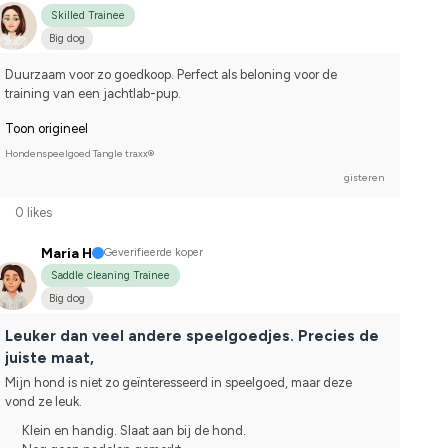
Skilled Trainee
Big dog
Duurzaam voor zo goedkoop. Perfect als beloning voor de 
training van een jachtlab-pup.
Toon origineel
Hondenspeelgoed Tangle traxx®
gisteren
0 likes
Maria H
Geverifieerde koper
Saddle cleaning Trainee
Big dog
Leuker dan veel andere speelgoedjes. Precies de
juiste maat,
Mijn hond is niet zo geïnteresseerd in speelgoed, maar deze 
vond ze leuk.
Klein en handig. Slaat aan bij de hond.