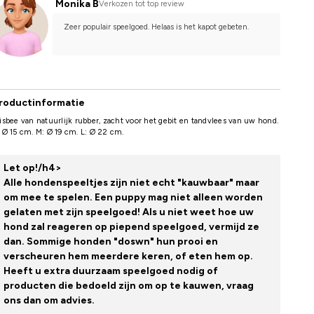
Monika B
Verkozen tot top review
Zeer populair speelgoed. Helaas is het kapot gebeten.
roductinformatie
isbee van natuurlijk rubber, zacht voor het gebit en tandvlees van uw hond.
 Ø 15 cm. M: Ø 19 cm. L: Ø 22 cm.
Let op!/h4>
Alle hondenspeeltjes zijn niet echt "kauwbaar" maar
om mee te spelen. Een puppy mag niet alleen worden
gelaten met zijn speelgoed! Als u niet weet hoe uw
hond zal reageren op piepend speelgoed, vermijd ze
dan. Sommige honden "doswn" hun prooi en
verscheuren hem meerdere keren, of eten hem op.
Heeft u extra duurzaam speelgoed nodig of
producten die bedoeld zijn om op te kauwen, vraag
ons dan om advies.