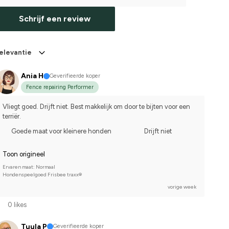
Schrijf een review
elevantie
Ania H
Geverifieerde koper
Fence repairing Performer
Vliegt goed. Drijft niet. Best makkelijk om door te bijten voor een 
terriër.
Goede maat voor kleinere honden
Drijft niet
Toon origineel
Ervaren maat: Normaal
Hondenspeelgoed Frisbee traxx®
vorige week
0 likes
Tuula P
Geverifieerde koper