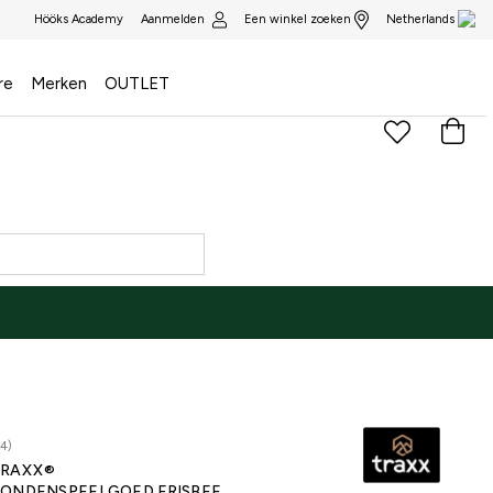
Aanmelden
Een winkel zoeken
Hööks Academy
Netherlands
re
Merken
OUTLET
4)
RAXX®
ONDENSPEELGOED FRISBEE