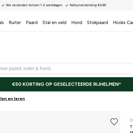
We verzenden binnen 1-2 werkdagen
Retourverzending €4,90
ls
Ruiter
Paard
Stal en veld
Hond
Stokpaard
Hööks Ca
€50 KORTING OP GESELECTEERDE RIJHELMEN*
len en leren
(2
T
H