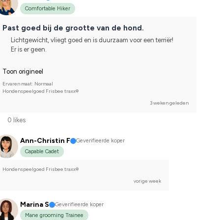
Comfortable Hiker
Past goed bij de grootte van de hond.
Lichtgewicht, vliegt goed en is duurzaam voor een terriër!
Er is er geen.
Toon origineel
Ervaren maat: Normaal
Hondenspeelgoed Frisbee traxx®
3 weken geleden
0 likes
Ann-Christin F
Geverifieerde koper
Capable Cadet
Hondenspeelgoed Frisbee traxx®
vorige week
Marina S
Geverifieerde koper
Mane grooming Trainee