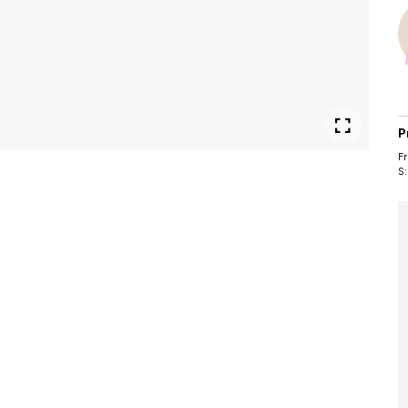
P
Fr
S: