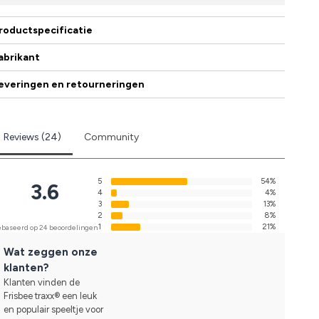
roductspecificatie
abrikant
everingen en retourneringen
Reviews (24)
Community
5
54%
3.6
4
4%
3
13%
2
8%
1
21%
baseerd op 24 beoordelingen
Wat zeggen onze
klanten?
Klanten vinden de
Frisbee traxx® een leuk
en populair speeltje voor