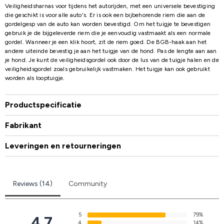
Veiligheidsharnas voor tijdens het autorijden, met een universele bevestiging
die geschikt is voor alle auto's. Er is ook een bijbehorende riem die aan de
gordelgesp van de auto kan worden bevestigd. Om het tuigje te bevestigen
gebruik je de bijgeleverde riem die je eenvoudig vastmaakt als een normale
gordel. Wanneer je een klik hoort, zit de riem goed. De BGB-haak aan het
andere uiteinde bevestig je aan het tuigje van de hond. Pas de lengte aan aan
je hond. Je kunt de veiligheidsgordel ook door de lus van de tuigje halen en de
veiligheidsgordel zoals gebruikelijk vastmaken. Het tuigje kan ook gebruikt
worden als looptuigje.
Productspecificatie
Fabrikant
Leveringen en retourneringen
Reviews (14)
Community
5
79%
4.7
4
14%