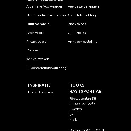
Algemene Voorwaarden
Veelgestelde vragen
Neem contact met ons op
Over Jula Holding
Duurzaamheid
Black Week
Over Hööks
Club Hööks
Privacybeleid
Annuleer bestelling
Cookies
Winkel zoeken
Eu conformiteitsverklaring
INSPIRATIE
HÖÖKS
HÄSTSPORT AB
Hööks Academy
Företagsgatan 58
SE-501 77 Borås
Sweden
E-
mail:
klantenservice@hoo
ks.nl
Org. no: 556158-2213