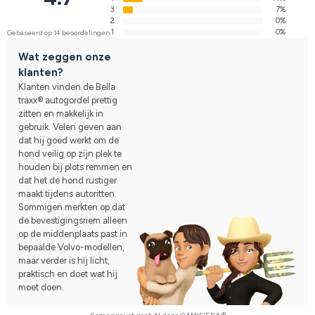
3
7%
2
0%
1
0%
Gebaseerd op 14 beoordelingen
Wat zeggen onze
klanten?
Klanten vinden de Bella
traxx® autogordel prettig
zitten en makkelijk in
gebruik. Velen geven aan
dat hij goed werkt om de
hond veilig op zijn plek te
houden bij plots remmen en
dat het de hond rustiger
maakt tijdens autoritten.
Sommigen merkten op dat
de bevestigingsriem alleen
op de middenplaats past in
bepaalde Volvo-modellen,
maar verder is hij licht,
praktisch en doet wat hij
moet doen.