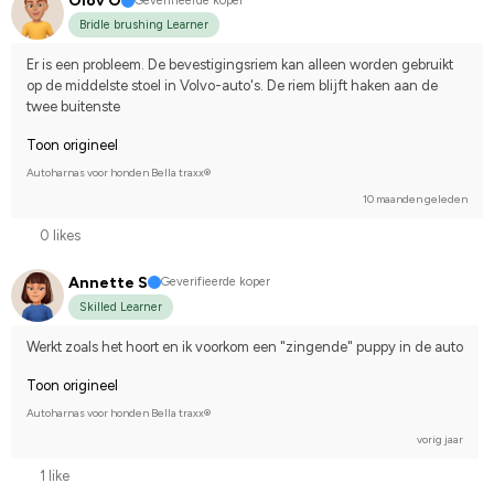
Olov O
Geverifieerde koper
Bridle brushing Learner
Er is een probleem. De bevestigingsriem kan alleen worden gebruikt 
op de middelste stoel in Volvo-auto's. De riem blijft haken aan de 
twee buitenste
Toon origineel
Autoharnas voor honden Bella traxx®
10 maanden geleden
0 likes
Annette S
Geverifieerde koper
Skilled Learner
Werkt zoals het hoort en ik voorkom een "zingende" puppy in de auto
Toon origineel
Autoharnas voor honden Bella traxx®
vorig jaar
1 like