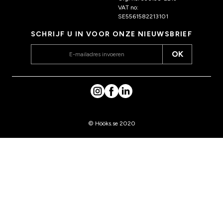
VAT no:
SE5561582213101
SCHRIJF U IN VOOR ONZE NIEUWSBRIEF
OK
© Hööks.se 2020