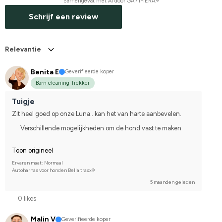
Samengevat met AI door GAMIFIERA.®
Schrijf een review
Relevantie
Benita E
Geverifieerde koper
Barn cleaning Trekker
Tuigje
Zit heel goed op onze Luna.. kan het van harte aanbevelen.
Verschillende mogelijkheden om de hond vast te maken
Toon origineel
Ervaren maat: Normaal
Autoharnas voor honden Bella traxx®
5 maanden geleden
0 likes
Malin V
Geverifieerde koper