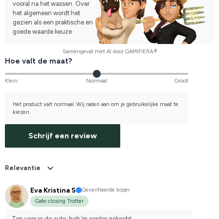
vooral na het wassen. Over
het algemeen wordt het
gezien als een praktische en
goede waarde keuze.
Samengevat met AI door GAMIFIERA.®
Hoe valt de maat?
Klein
Normaal
Groot
Het product valt normaal. Wij raden aan om je gebruikelijke maat te
kiezen.
Schrijf een review
Relevantie
Eva Kristina S
Geverifieerde koper
Gate closing Trotter
Top voor in de auto, heb ’m eerder gekocht