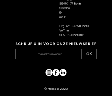
SE-501 77 Borås
Sweden
E-
mail:
klantenservice@hoo
ks.nl
Org. no: 556158-2213
VAT no:
SE5561582213101
SCHRIJF U IN VOOR ONZE NIEUWSBRIEF
OK
© Hööks.se 2020