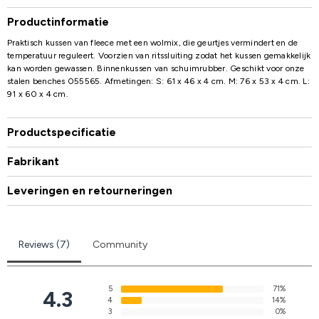
Productinformatie
Praktisch kussen van fleece met een wolmix, die geurtjes vermindert en de
temperatuur reguleert. Voorzien van ritssluiting zodat het kussen gemakkelijk
kan worden gewassen. Binnenkussen van schuimrubber. Geschikt voor onze
stalen benches 055565. Afmetingen: S: 61 x 46 x 4 cm. M: 76 x 53 x 4 cm. L:
91 x 60 x 4 cm.
Productspecificatie
Fabrikant
Leveringen en retourneringen
Reviews (7)
Community
5
71%
4.3
4
14%
3
0%