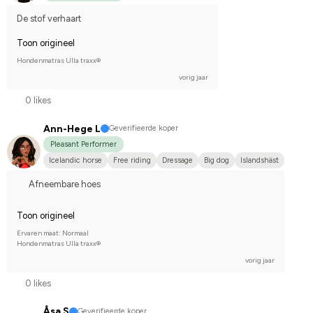
De stof verhaart
Toon origineel
Hondenmatras Ulla traxx®
vorig jaar
0 likes
Ann-Hege L
Geverifieerde koper
Pleasant Performer
Icelandic horse
Free riding
Dressage
Big dog
Islandshäst
Afneembare hoes
Toon origineel
Ervaren maat: Normaal
Hondenmatras Ulla traxx®
vorig jaar
0 likes
Åsa S
Geverifieerde koper