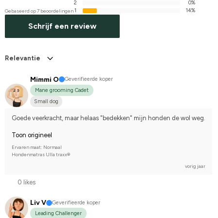
2
0%
1
14%
Gebaseerd op 7 beoordelingen
Schrijf een review
Relevantie
Mimmi O
Geverifieerde koper
Mane grooming Cadet
Small dog
Goede veerkracht, maar helaas "bedekken" mijn honden de wol weg.
Toon origineel
Ervaren maat: Normaal
Hondenmatras Ulla traxx®
vorig jaar
0 likes
Liv V
Geverifieerde koper
Leading Challenger