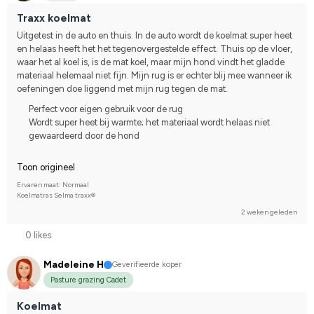
Traxx koelmat
Uitgetest in de auto en thuis. In de auto wordt de koelmat super heet 
en helaas heeft het het tegenovergestelde effect. Thuis op de vloer, 
waar het al koel is, is de mat koel, maar mijn hond vindt het gladde 
materiaal helemaal niet fijn. Mijn rug is er echter blij mee wanneer ik 
oefeningen doe liggend met mijn rug tegen de mat.
Perfect voor eigen gebruik voor de rug
Wordt super heet bij warmte; het materiaal wordt helaas niet
gewaardeerd door de hond
Toon origineel
Ervaren maat: Normaal
Koelmatras Selma traxx®
2 weken geleden
0 likes
Madeleine H
Geverifieerde koper
Pasture grazing Cadet
Koelmat