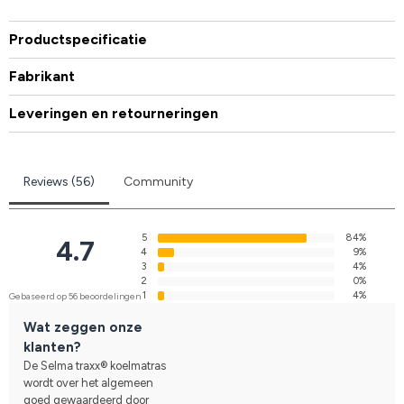
Productspecificatie
Fabrikant
Leveringen en retourneringen
Reviews (56)
Community
5
84%
4.7
4
9%
3
4%
2
0%
1
4%
Gebaseerd op 56 beoordelingen
Wat zeggen onze
klanten?
De Selma traxx® koelmatras
wordt over het algemeen
goed gewaardeerd door