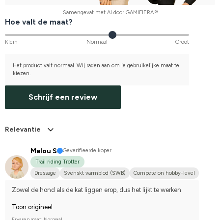
Samengevat met AI door GAMIFIERA.®
Hoe valt de maat?
Klein
Normaal
Groot
Het product valt normaal. Wij raden aan om je gebruikelijke maat te
kiezen.
Schrijf een review
Relevantie
Malou S
Geverifieerde koper
Trail riding Trotter
Dressage
Svenskt varmblod (SWB)
Compete on hobby-level
Zowel de hond als de kat liggen erop, dus het lijkt te werken
Toon origineel
Ervaren maat: Normaal