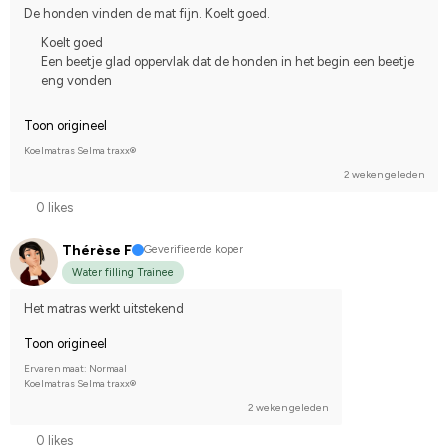
De honden vinden de mat fijn. Koelt goed.
Koelt goed
Een beetje glad oppervlak dat de honden in het begin een beetje
eng vonden
Toon origineel
Koelmatras Selma traxx®
2 weken geleden
0 likes
Thérèse F
Geverifieerde koper
Water filling Trainee
Het matras werkt uitstekend
Toon origineel
Ervaren maat: Normaal
Koelmatras Selma traxx®
2 weken geleden
0 likes