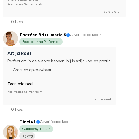
Koelmatras Selma traxx®
eergisteren
0 likes
Therése Britt-marie S
Geverifieerde koper
Feed pouring Performer
Altijd koel
Perfect om in de auto te hebben: hij is altijd koel en prettig.
Groot en opvouwbaar
Toon origineel
Koelmatras Selma traxx®
vorige week
0 likes
Cinzia L
Geverifieerde koper
Outdoorsy Trotter
Big dog