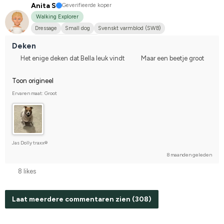
Anita S
Geverifieerde koper
Walking Explorer
Dressage
Small dog
Svenskt varmblod (SWB)
Compete on hobby-level
Deken
Het enige deken dat Bella leuk vindt
Maar een beetje groot
Toon origineel
Ervaren maat: Groot
Jas Dolly traxx®
8 maanden geleden
8 likes
Laat meerdere commentaren zien (308)