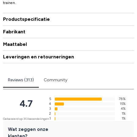
trainen.
Productspecificatie
Fabrikant
Maattabel
Leveringen en retourneringen
Reviews (313)
Community
5
78%
4.7
4
15%
3
4%
2
1%
1
1%
Gebaseerd op 313 beoordelingen
Wat zeggen onze
klanten?