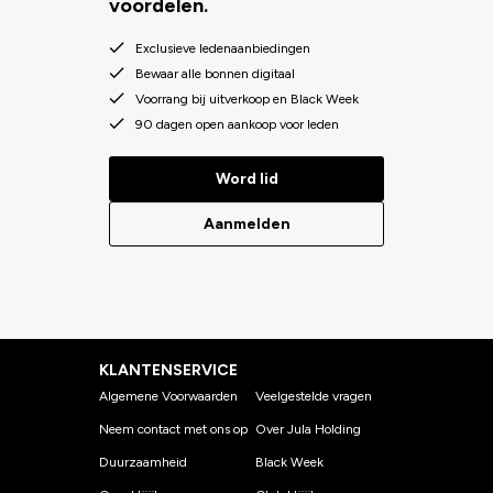
voordelen.
Exclusieve ledenaanbiedingen
Bewaar alle bonnen digitaal
Voorrang bij uitverkoop en Black Week
90 dagen open aankoop voor leden
Word lid
Aanmelden
KLANTENSERVICE
Algemene Voorwaarden
Veelgestelde vragen
Neem contact met ons op
Over Jula Holding
Duurzaamheid
Black Week