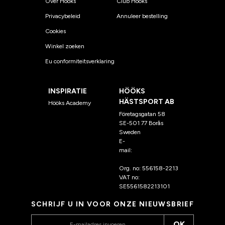
Over Hööks
Club Hööks
Privacybeleid
Annuleer bestelling
Cookies
Winkel zoeken
Eu conformiteitsverklaring
INSPIRATIE
HÖÖKS
HÄSTSPORT AB
Hööks Academy
Företagsgatan 58
SE-501 77 Borås
Sweden
E-
mail:
klantenservice@hoo
ks.nl
Org. no: 556158-2213
VAT no:
SE5561582213101
SCHRIJF U IN VOOR ONZE NIEUWSBRIEF
OK