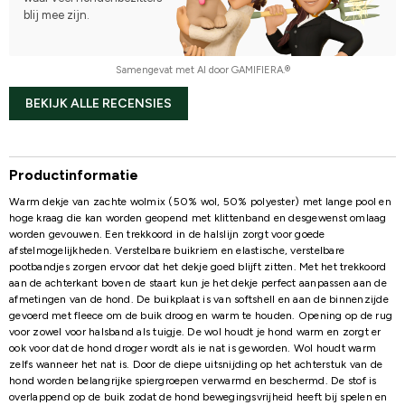
blij mee zijn.
Samengevat met AI door GAMIFIERA.®
BEKIJK ALLE RECENSIES
Productinformatie
Warm dekje van zachte wolmix (50% wol, 50% polyester) met lange pool en
hoge kraag die kan worden geopend met klittenband en desgewenst omlaag
worden gevouwen. Een trekkoord in de halslijn zorgt voor goede
afstelmogelijkheden. Verstelbare buikriem en elastische, verstelbare
pootbandjes zorgen ervoor dat het dekje goed blijft zitten. Met het trekkoord
aan de achterkant boven de staart kun je het dekje perfect aanpassen aan de
afmetingen van de hond. De buikplaat is van softshell en aan de binnenzijde
gevoerd met fleece om de buik droog en warm te houden. Opening op de rug
voor zowel voor halsband als tuigje. De wol houdt je hond warm en zorgt er
ook voor dat de hond droger wordt als ie nat is geworden. Wol houdt warm
zelfs wanneer het nat is. Door de diepe uitsnijding op het achterstuk van de
hond worden belangrijke spiergroepen verwarmd en beschermd. De stof is
overlappend op de buik zodat de hond bewegingsvrijheid heeft bij spelen en