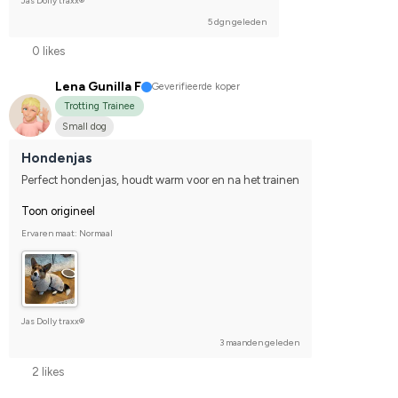
Jas Dolly traxx®
5 dgn geleden
0 likes
Lena Gunilla F
Geverifieerde koper
Trotting Trainee
Small dog
Hondenjas
Perfect hondenjas, houdt warm voor en na het trainen
Toon origineel
Ervaren maat: Normaal
Jas Dolly traxx®
3 maanden geleden
2 likes