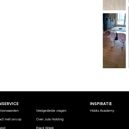
NSERVICE
INSPIRATIE
Voorwaarden
Veelgestelde vragen
Hööks Academy
ct met ons op
Over Jula Holding
eid
Black Week