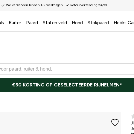
We verzenden binnen 1-2 werkdagen
Retourverzending €4,90
ls
Ruiter
Paard
Stal en veld
Hond
Stokpaard
Hööks Ca
€50 KORTING OP GESELECTEERDE RIJHELMEN*
J
J
Ar