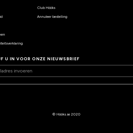
Club Hööks
id
Annuleer bestelling
ken
teitsverklaring
JF U IN VOOR ONZE NIEUWSBRIEF
© Hööks.se 2020