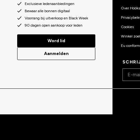
Exclusieve ledenaanbiedingen
Over Hööks
Bewaar alle bonnen digitaal
Privacybele
Voorrang bij uitverkoop en Black Week
90 dagen open aankoop voor leden
Cookies
Winkel zoe
Word lid
Eu conformi
Aanmelden
SCHRI