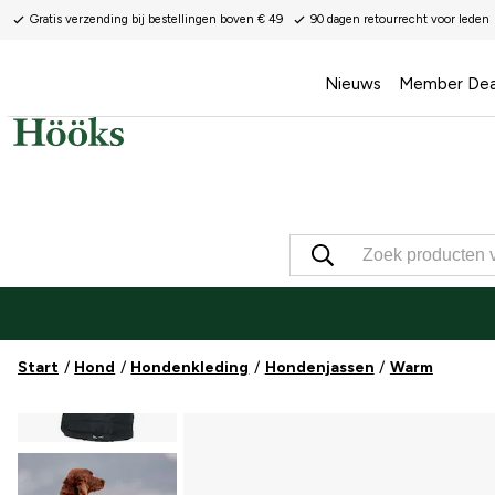
Gratis verzending bij bestellingen boven € 49
90 dagen retourrecht voor leden
Nieuws
Member Dea
Start
Hond
Hondenkleding
Hondenjassen
Warm