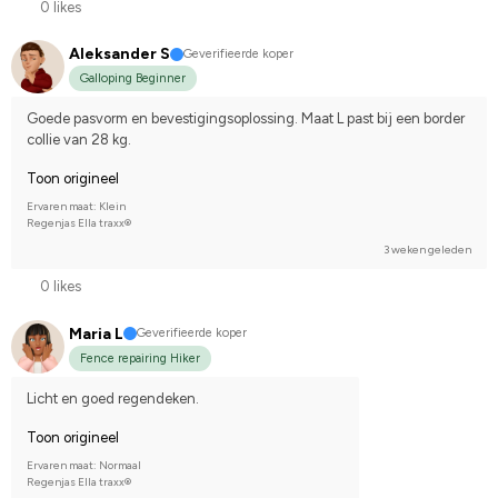
0 likes
Aleksander S
Geverifieerde koper
Galloping Beginner
Goede pasvorm en bevestigingsoplossing. Maat L past bij een border 
collie van 28 kg.
Toon origineel
Ervaren maat: Klein
Regenjas Ella traxx®
3 weken geleden
0 likes
Maria L
Geverifieerde koper
Fence repairing Hiker
Licht en goed regendeken.
Toon origineel
Ervaren maat: Normaal
Regenjas Ella traxx®