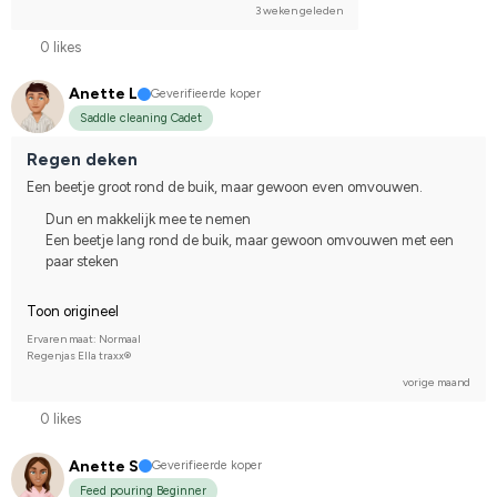
3 weken geleden
0 likes
Anette L
Geverifieerde koper
Saddle cleaning Cadet
Regen deken
Een beetje groot rond de buik, maar gewoon even omvouwen.
Dun en makkelijk mee te nemen
Een beetje lang rond de buik, maar gewoon omvouwen met een
paar steken
Toon origineel
Ervaren maat: Normaal
Regenjas Ella traxx®
vorige maand
0 likes
Anette S
Geverifieerde koper
Feed pouring Beginner