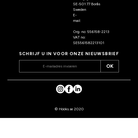
SE-501 77 Borås
Sweden
E-
mail:
klantenservice@hoo
ks.nl
Org. no: 556158-2213
VAT no:
SE5561582213101
SCHRIJF U IN VOOR ONZE NIEUWSBRIEF
OK
© Hööks.se 2020