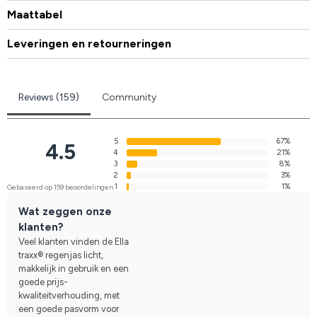
Maattabel
Leveringen en retourneringen
Reviews (159)
Community
5
67%
4.5
4
21%
3
8%
2
3%
1
1%
Gebaseerd op 159 beoordelingen
Wat zeggen onze
klanten?
Veel klanten vinden de Ella
traxx® regenjas licht,
makkelijk in gebruik en een
goede prijs-
kwaliteitverhouding, met
een goede pasvorm voor