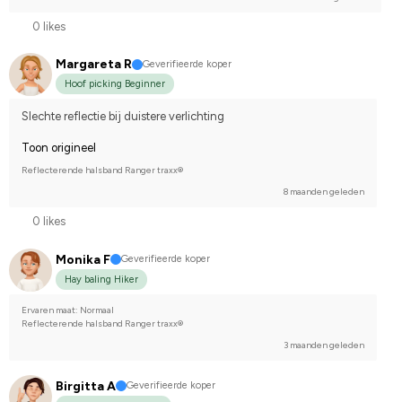
0 likes
Margareta R
Geverifieerde koper
Hoof picking Beginner
Slechte reflectie bij duistere verlichting
Toon origineel
Reflecterende halsband Ranger traxx®
8 maanden geleden
0 likes
Monika F
Geverifieerde koper
Hay baling Hiker
Ervaren maat: Normaal
Reflecterende halsband Ranger traxx®
3 maanden geleden
Birgitta A
Geverifieerde koper