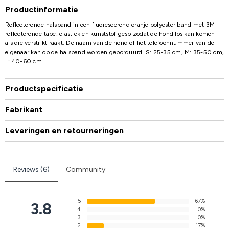
Productinformatie
Reflecterende halsband in een fluorescerend oranje polyester band met 3M
reflecterende tape, elastiek en kunststof gesp zodat de hond los kan komen
als die verstrikt raakt. De naam van de hond of het telefoonnummer van de
eigenaar kan op de halsband worden geborduurd. S: 25-35 cm, M: 35-50 cm,
L: 40-60 cm.
Productspecificatie
Fabrikant
Leveringen en retourneringen
Reviews (6)
Community
5
67%
3.8
4
0%
3
0%
2
17%