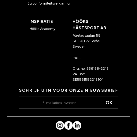
Eu conformiteitsverklaring
INSPIRATIE
HÖÖKS
HÄSTSPORT AB
Hööks Academy
Företagsgatan 58
SE-501 77 Borås
Sweden
E-
mail:
klantenservice@hoo
ks.nl
Org. no: 556158-2213
VAT no:
SE5561582213101
SCHRIJF U IN VOOR ONZE NIEUWSBRIEF
OK