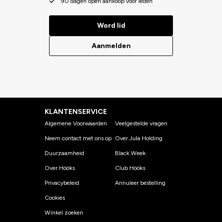
90 dagen open aankoop voor leden
Word lid
Aanmelden
KLANTENSERVICE
Algemene Voorwaarden
Veelgestelde vragen
Neem contact met ons op
Over Jula Holding
Duurzaamheid
Black Week
Over Hööks
Club Hööks
Privacybeleid
Annuleer bestelling
Cookies
Winkel zoeken