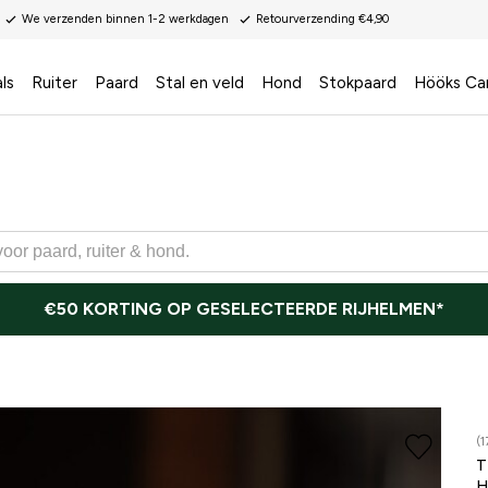
We verzenden binnen 1-2 werkdagen
Retourverzending €4,90
ls
Ruiter
Paard
Stal en veld
Hond
Stokpaard
Hööks Ca
€50 KORTING OP GESELECTEERDE RIJHELMEN*
(1
T
H