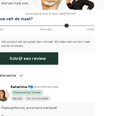
kleinere maat zien.
Samengevat met AI door GAMIFIERA.®
oe valt de maat?
ein
Normaal
Groot
Het product valt iets groter dan normaal. Wij raden aan om een maat
kleiner te kiezen.
Schrijf een review
elevantie
Katariina Y
Geverifieerde koper
Manouvering Trainee
Big dog
I do not compete
Paste perfect bij onze hond met kerst!