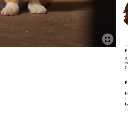
P
Do
Ve
S 
P
F
L