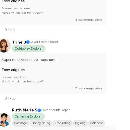
Toon origineel
Ervaren maat: Normaal
Hondenvlinderdas Holly traxx®
5 maanden geleden
0 likes
Trine B
Geverifieerde koper
Outdoorsy Explorer
Super mooi voor onze mopshond
Toon origineel
Ervaren maat: Groot
Hondenvlinderdas Holly traxx®
7 maanden geleden
0 likes
Ruth Marie S
Geverifieerde koper
Cantering Explorer
Dressage
Hobby riding
Free riding
Big dog
Dølahest
Fjordhäst
Kallblodstravare
Norlandshäst
I do not compete