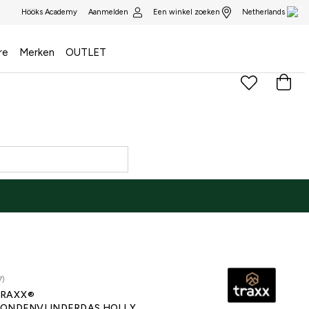
Aanmelden
Een winkel zoeken
Hööks Academy
Netherlands
re
Merken
OUTLET
7)
RAXX®
ONDENVLINDERDAS HOLLY