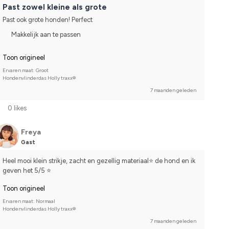
Past zowel kleine als grote
Past ook grote honden! Perfect
Makkelijk aan te passen
Toon origineel
Ervaren maat: Groot
Hondenvlinderdas Holly traxx®
7 maanden geleden
0 likes
Freya
Gast
Heel mooi klein strikje, zacht en gezellig materiaal⭐️ de hond en ik 
geven het 5/5 ⭐️
Toon origineel
Ervaren maat: Normaal
Hondenvlinderdas Holly traxx®
7 maanden geleden