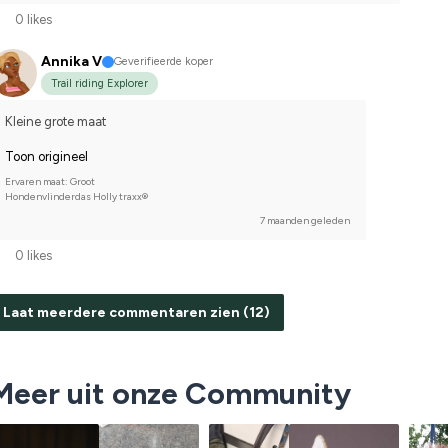
0 likes
Annika V
Geverifieerde koper
Trail riding Explorer
Kleine grote maat
Toon origineel
Ervaren maat: Groot
Hondenvlinderdas Holly traxx®
7 maanden geleden
0 likes
Laat meerdere commentaren zien (12)
Meer uit onze Community