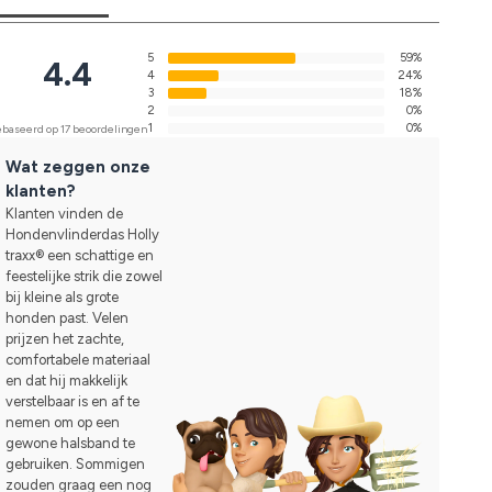
5
59%
4.4
4
24%
3
18%
2
0%
1
0%
baseerd op 17 beoordelingen
Wat zeggen onze
klanten?
Klanten vinden de
Hondenvlinderdas Holly
traxx® een schattige en
feestelijke strik die zowel
bij kleine als grote
honden past. Velen
prijzen het zachte,
comfortabele materiaal
en dat hij makkelijk
verstelbaar is en af te
nemen om op een
gewone halsband te
gebruiken. Sommigen
zouden graag een nog