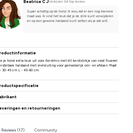
Beatrice C J
Verkozen tot top review
Super schattig op de hond. Ik wou dat er een nog kleinere 
maat was. Ik vind het leuk dat je de strik kunt verwijderen 
en op een gewone halsband kunt zetten als je dat wilt.
roductinformatie
s je hond extra leuk uit voor Kerstmis met dit kerststrikje van rood fluweel.
rstelbare halsband met snelsluiting voor gemakkelijk om- en afdoen. Maat:
- 30-45 cm L - 45-60 cm.
roductspecificatie
abrikant
everingen en retourneringen
Reviews (17)
Community