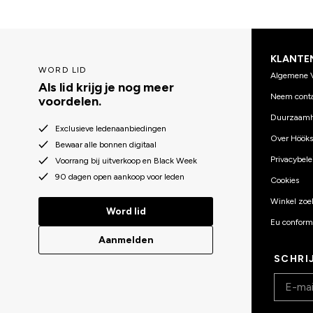
KLANTE
WORD LID
Algemene 
Als lid krijg je nog meer
Neem conta
voordelen.
Duurzaamh
Exclusieve ledenaanbiedingen
Over Hööks
Bewaar alle bonnen digitaal
Privacybele
Voorrang bij uitverkoop en Black Week
90 dagen open aankoop voor leden
Cookies
Winkel zoe
Word lid
Eu conformi
Aanmelden
SCHRI