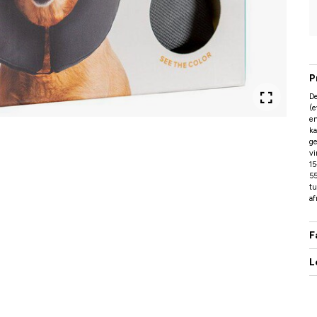
P
D
(e
en
k
ge
vi
15
55
tu
a
F
L