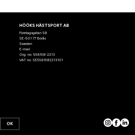
HÖÖKS HÄSTSPORT AB
Företagsgatan 58
SE-501 77 Borås
Sweden
E-mail:
klantenservice@hooks.nl
Org. no: 556158-2213
VAT no: SE5561582213101
OK