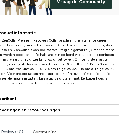
Vraag de Community
roductinformatie
e ZenCollar Premium Recovery Collar beschermt herstellende dieren
venals schenen, meubels en wanden) zodat ze veilig kunnen eten, slapen
 spelen. ZenCollar is een opblaasbare kraag die gemakkelijk met de mond
an worden opgeblazen. De halsband van de hond wordt door de openingen
haald, waaruit het klittenband wordt getrokken. Om de juiste maat te
nden, meet je de halsband van de hond op. X-small: ca. 7-15 cm Small: ca.
-22,5 cm Medium: ca. 22,5-32,5 cm Large: ca. 32,5-40 cm X-Large: ca. 40-
 cm Voor grotere rassen met lange poten of neuzen of voor dieren die
ssen de maten in zitten, kies altijd de grotere maat. De buitenhoes is
fneembaar en kan naar behoefte worden gewassen
abrikant
everingen en retourneringen
Reviews (0)
Community