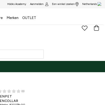
Aanmelden
Een winkel zoeken
Hööks Academy
Netherlands
re
Merken
OUTLET
(0)
ENPET
ENCOLLAR
tikelnr.
820379-00