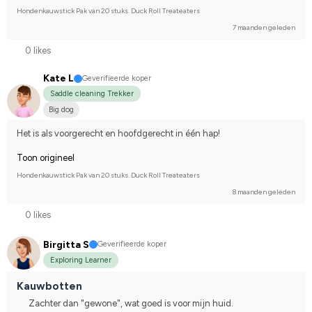
Hondenkauwstick Pak van 20 stuks. Duck Roll Treateaters
7 maanden geleden
0 likes
Kate L
Geverifieerde koper
Saddle cleaning Trekker
Big dog
Het is als voorgerecht en hoofdgerecht in één hap!
Toon origineel
Hondenkauwstick Pak van 20 stuks. Duck Roll Treateaters
8 maanden geleden
0 likes
Birgitta S
Geverifieerde koper
Exploring Learner
Kauwbotten
Zachter dan "gewone", wat goed is voor mijn huid.