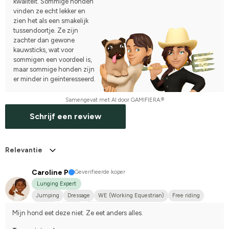
kwaliteit. Sommige honden
vinden ze echt lekker en
zien het als een smakelijk
tussendoortje. Ze zijn
zachter dan gewone
kauwsticks, wat voor
sommigen een voordeel is,
maar sommige honden zijn
er minder in geïnteresseerd.
Samengevat met AI door GAMIFIERA.®
Schrijf een review
Relevantie
Caroline P
Geverifieerde koper
Lunging Expert
Jumping
Dressage
WE (Working Equestrian)
Free riding
Big dog
Frieser
Holländskt varmblod (KWPN)
Mijn hond eet deze niet. Ze eet anders alles.
Irländsk Sportponny
Korsning med halvblod
P.R.E.