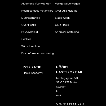
Algemene Voorwaarden
Veelgestelde vragen
Neem contact met ons op
Over Jula Holding
Duurzaamheid
Black Week
Over Hööks
Club Hööks
Privacybeleid
Annuleer bestelling
Cookies
Winkel zoeken
Eu conformiteitsverklaring
INSPIRATIE
HÖÖKS
HÄSTSPORT AB
Hööks Academy
Företagsgatan 58
SE-501 77 Borås
Sweden
E-
mail:
klantenservice@hoo
ks.nl
Org. no: 556158-2213