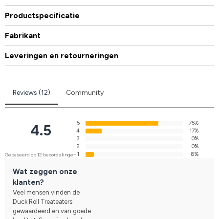
Productspecificatie
Fabrikant
Leveringen en retourneringen
Reviews (12)
Community
5
75%
4.5
4
17%
3
0%
2
0%
1
8%
Gebaseerd op 12 beoordelingen
Wat zeggen onze
klanten?
Veel mensen vinden de
Duck Roll Treateaters
gewaardeerd en van goede