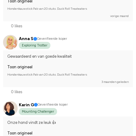
Toon origineel
Svenskt varmblod (SWB)
Annan häst
Compete on hobby-level
Hondenkauwstick Pak van 20 stuks. Duck Roll Treateaters
vorige maand
0 likes
Anna S
Geverifieerde koper
Exploring Trotter
Gewaardeerd en van goede kwaliteit
Toon origineel
Hondenkauwstick Pak van 20 stuks. Duck Roll Treateaters
3 maanden geleden
0 likes
Karin G
Geverifieerde koper
Mounting Challenger
Onze hond vindt ze leuk 👍
Toon origineel