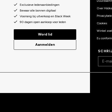
Duurzaamh
Exclusieve ledenaanbiedingen
Over Hööks
Bewaar alle bonnen digitaal
Privacybele
Voorrang bij uitverkoop en Black Week
90 dagen open aankoop voor leden
Cookies
Winkel zoe
Word lid
Eu conformi
Aanmelden
SCHRI