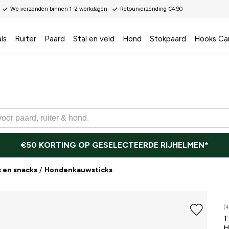
We verzenden binnen 1-2 werkdagen
Retourverzending €4,90
ls
Ruiter
Paard
Stal en veld
Hond
Stokpaard
Hööks Ca
€50 KORTING OP GESELECTEERDE RIJHELMEN*
 en snacks
Hondenkauwsticks
(4
T
H