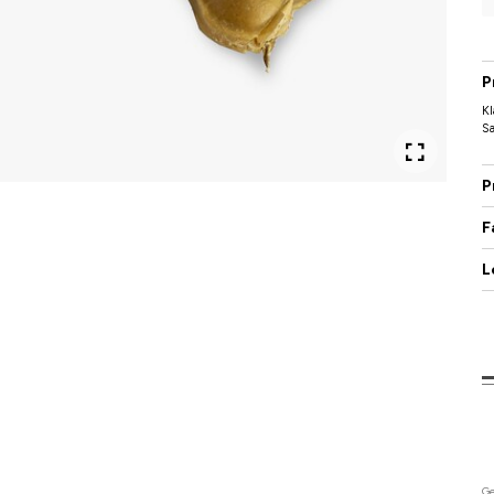
P
Kl
S
P
F
L
Ge