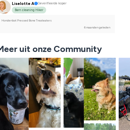
Liselotte A
Geverifieerde koper
Barn cleaning Hiker
Hondenbot Pressed Bone Treateaters
6 maanden geleden
Meer uit onze Community