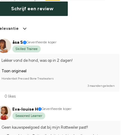
Schrijf een review
elevantie
åsa S
Geverifieerde koper
Skilled Trainee
Lekker vond de hond, was op in 2 dagen!
Toon origineel
Hondenbot Pressed Bone Treateaters
3 maanden geleden
0 likes
Eva-louise H
Geverifieerde koper
Seasoned Learner
Geen kauwspeelgoed dat bij mijn Rottweiler past!!