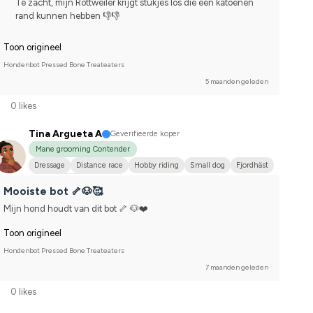
Te zacht, mijn Rottweiler krijgt stukjes los die een katoenen
rand kunnen hebben 👎👎
Toon origineel
Hondenbot Pressed Bone Treateaters
5 maanden geleden
0 likes
Tina Argueta A
Geverifieerde koper
Mane grooming Contender
Dressage
Distance race
Hobby riding
Small dog
Fjordhäst
Compete on hobby-level
Mooiste bot 🦴🐶🥰
Mijn hond houdt van dit bot 🦴 🐶❤️
Toon origineel
Hondenbot Pressed Bone Treateaters
7 maanden geleden
0 likes