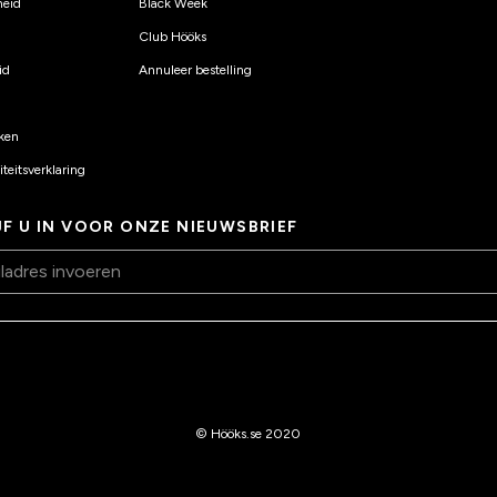
eid
Black Week
Club Hööks
id
Annuleer bestelling
ken
teitsverklaring
JF U IN VOOR ONZE NIEUWSBRIEF
© Hööks.se 2020