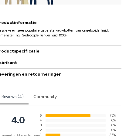
roductinformatie
assieke en zeer populaire geperste kauwbotten van ongelooide huid.
amenstelling: Gedroogde runderhuid 100%
roductspecificatie
abrikant
everingen en retourneringen
Reviews (4)
Community
5
75%
4.0
4
0%
3
0%
2
0%
1
25%
baseerd op 4 beoordelingen