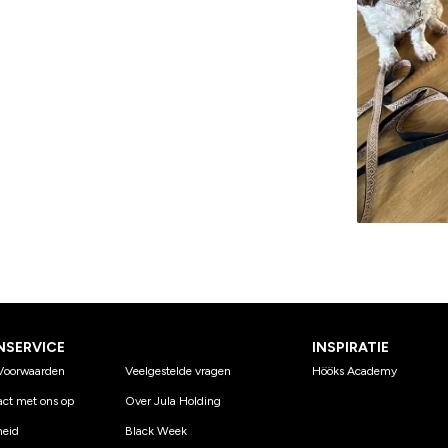
NSERVICE
INSPIRATIE
Voorwaarden
Veelgestelde vragen
Hööks Academy
ct met ons op
Over Jula Holding
eid
Black Week