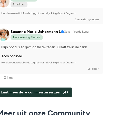
Small dog
Hondenkauwstick Malda tuggpinnar m kyckling 6-pack Dogman
2 maanden geleden
Susanne Marie Uchermann L
Geverifieerde koper
Manouvering Trainee
Mijn hond is zo gemiddeld tevreden. Graaft ze in de bank.
Toon origineel
Hondenkauwstick Malda tuggpinnar m kyckling 6-pack Dogman
vorig jaar
0 likes
Laat meerdere commentaren zien (4)
Meer uit onze Community