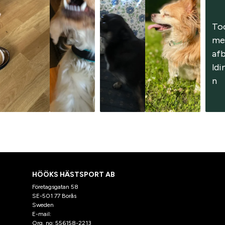
To
me
af
ldi
n
HÖÖKS HÄSTSPORT AB
Företagsgatan 58
SE-501 77 Borås
Sweden
E-mail:
klantenservice@hooks.nl
Org. no: 556158-2213