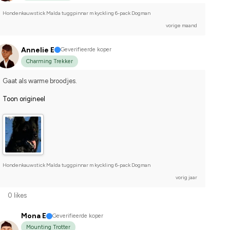
Hondenkauwstick Malda tuggpinnar m kyckling 6-pack Dogman
vorige maand
Annelie E
Geverifieerde koper
Charming Trekker
Gaat als warme broodjes.
Toon origineel
Hondenkauwstick Malda tuggpinnar m kyckling 6-pack Dogman
vorig jaar
0 likes
Mona E
Geverifieerde koper
Mounting Trotter