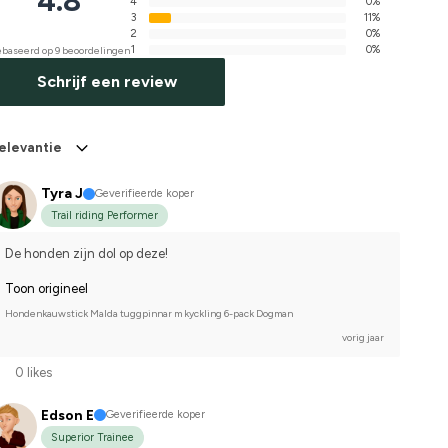
4.8
4
0%
3
11%
2
0%
1
0%
baseerd op 9 beoordelingen
Schrijf een review
elevantie
Tyra J
Geverifieerde koper
Trail riding Performer
De honden zijn dol op deze!
Toon origineel
Hondenkauwstick Malda tuggpinnar m kyckling 6-pack Dogman
vorig jaar
0 likes
Edson E
Geverifieerde koper
Superior Trainee