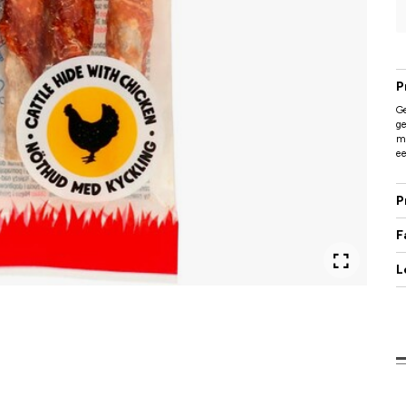
P
G
ge
mi
ee
P
F
L