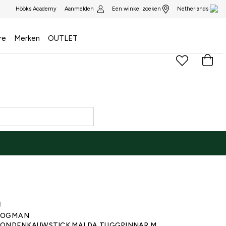
Aanmelden
Een winkel zoeken
Hööks Academy
Netherlands
re
Merken
OUTLET
)
DOGMAN
ONDENKAUWSTICK MALDA TUGGPINNAR M