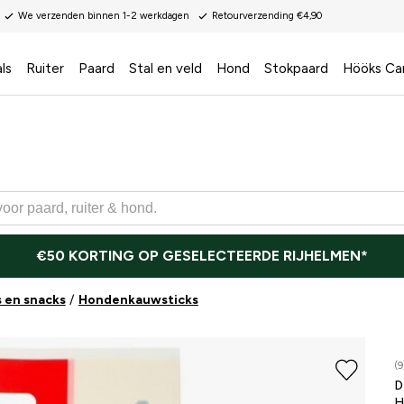
We verzenden binnen 1-2 werkdagen
Retourverzending €4,90
ls
Ruiter
Paard
Stal en veld
Hond
Stokpaard
Hööks Ca
€50 KORTING OP GESELECTEERDE RIJHELMEN*
 en snacks
Hondenkauwsticks
(9
H