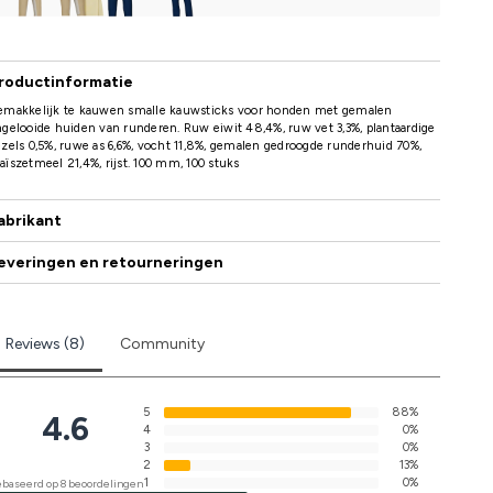
roductinformatie
emakkelijk te kauwen smalle kauwsticks voor honden met gemalen
gelooide huiden van runderen. Ruw eiwit 48,4%, ruw vet 3,3%, plantaardige
zels 0,5%, ruwe as 6,6%, vocht 11,8%, gemalen gedroogde runderhuid 70%,
ïszetmeel 21,4%, rijst. 100 mm, 100 stuks
abrikant
everingen en retourneringen
Reviews (8)
Community
5
88%
4.6
4
0%
3
0%
2
13%
1
0%
baseerd op 8 beoordelingen