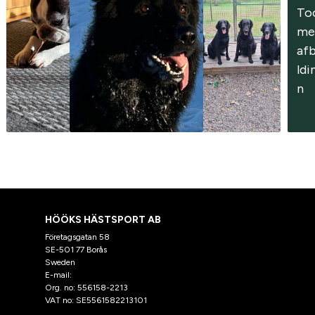
To
me
af
ldi
n
HÖÖKS HÄSTSPORT AB
Företagsgatan 58
SE-501 77 Borås
Sweden
E-mail:
klantenservice@hooks.nl
Org. no: 556158-2213
VAT no: SE5561582213101