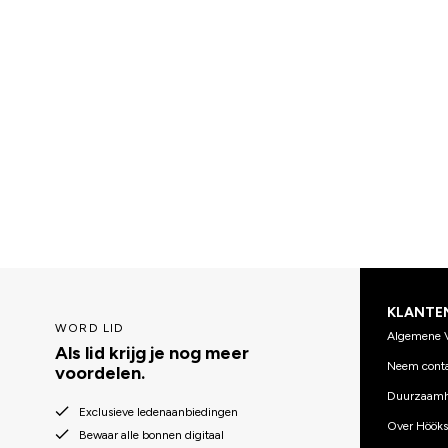
KLANTE
WORD LID
Algemene 
Als lid krijg je nog meer
Neem conta
voordelen.
Duurzaamh
Exclusieve ledenaanbiedingen
Over Hööks
Bewaar alle bonnen digitaal