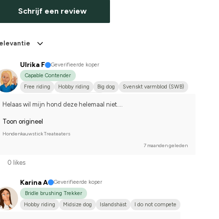
Schrijf een review
elevantie
Ulrika F
Geverifieerde koper
Capable Contender
Free riding
Hobby riding
Big dog
Svenskt varmblod (SWB)
Annan häst
I do not compete
Helaas wil mijn hond deze helemaal niet....
Toon origineel
Hondenkauwstick Treateaters
7 maanden geleden
0 likes
Karina A
Geverifieerde koper
Bridle brushing Trekker
Hobby riding
Midsize dog
Islandshäst
I do not compete