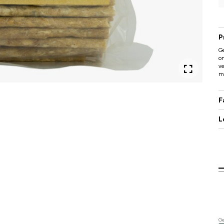
P
G
on
ve
ma
F
L
Ge