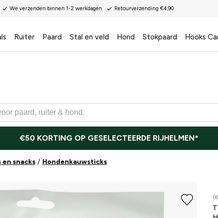
We verzenden binnen 1-2 werkdagen
Retourverzending €4,90
ls
Ruiter
Paard
Stal en veld
Hond
Stokpaard
Hööks Ca
€50 KORTING OP GESELECTEERDE RIJHELMEN*
 en snacks
Hondenkauwsticks
(8
T
H