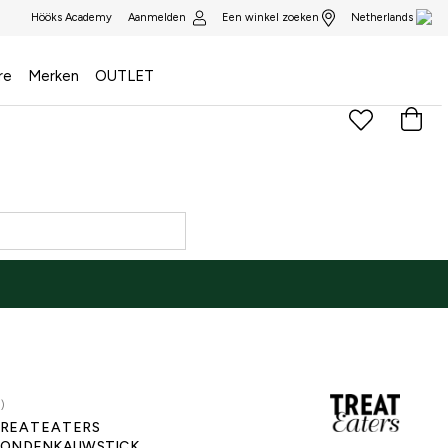
Aanmelden
Een winkel zoeken
Hööks Academy
Netherlands
re
Merken
OUTLET
)
REATEATERS
ONDENKAUWSTICK