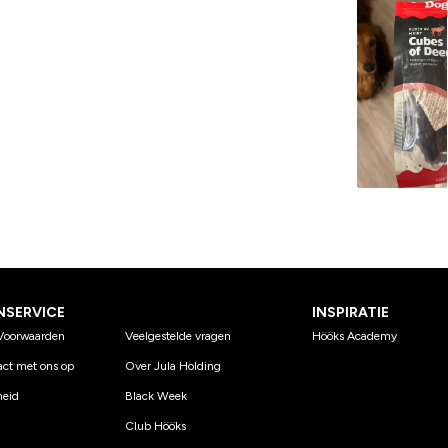
NSERVICE
INSPIRATIE
Voorwaarden
Veelgestelde vragen
Hööks Academy
ct met ons op
Over Jula Holding
eid
Black Week
Club Hööks