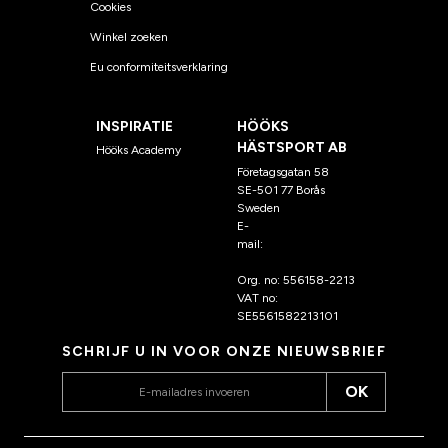
Cookies
Winkel zoeken
Eu conformiteitsverklaring
INSPIRATIE
HÖÖKS
HÄSTSPORT AB
Hööks Academy
Företagsgatan 58
SE-501 77 Borås
Sweden
E-
mail:
klantenservice@hoo
ks.nl
Org. no: 556158-2213
VAT no:
SE5561582213101
SCHRIJF U IN VOOR ONZE NIEUWSBRIEF
OK