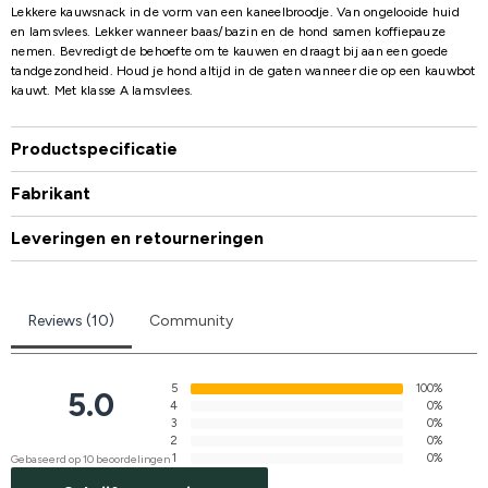
Lekkere kauwsnack in de vorm van een kaneelbroodje. Van ongelooide huid
en lamsvlees. Lekker wanneer baas/bazin en de hond samen koffiepauze
nemen. Bevredigt de behoefte om te kauwen en draagt bij aan een goede
tandgezondheid. Houd je hond altijd in de gaten wanneer die op een kauwbot
kauwt. Met klasse A lamsvlees.
Productspecificatie
Fabrikant
Leveringen en retourneringen
Reviews (10)
Community
5
100%
5.0
4
0%
3
0%
2
0%
1
0%
Gebaseerd op 10 beoordelingen