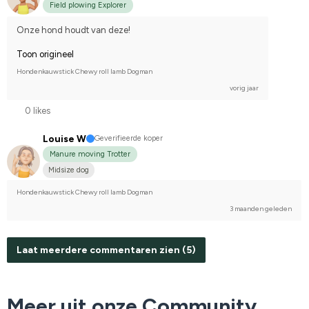
Field plowing Explorer
Onze hond houdt van deze!
Toon origineel
Hondenkauwstick Chewy roll lamb Dogman
vorig jaar
0 likes
Louise W
Geverifieerde koper
Manure moving Trotter
Midsize dog
Hondenkauwstick Chewy roll lamb Dogman
3 maanden geleden
Laat meerdere commentaren zien (5)
Meer uit onze Community