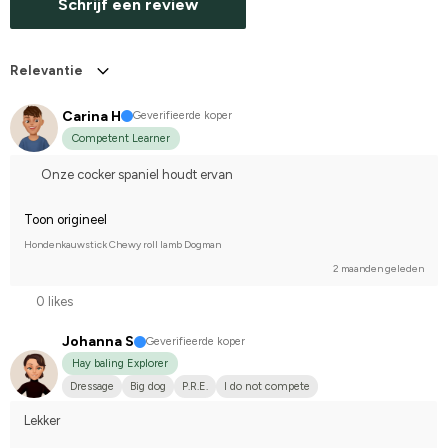
Schrijf een review
Relevantie
Carina H
Geverifieerde koper
Competent Learner
Onze cocker spaniel houdt ervan
Toon origineel
Hondenkauwstick Chewy roll lamb Dogman
2 maanden geleden
0 likes
Johanna S
Geverifieerde koper
Hay baling Explorer
Dressage
Big dog
P.R.E.
I do not compete
Lekker