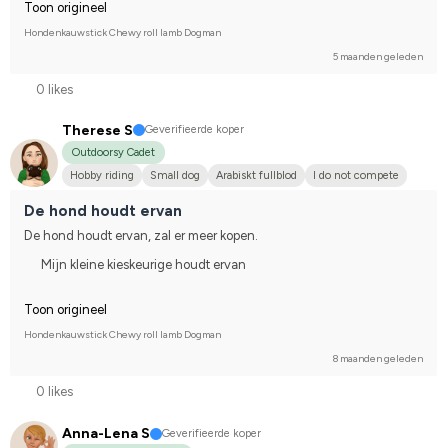
Toon origineel
Hondenkauwstick Chewy roll lamb Dogman
5 maanden geleden
0 likes
Therese S
Geverifieerde koper
Outdoorsy Cadet
Hobby riding
Small dog
Arabiskt fullblod
I do not compete
De hond houdt ervan
De hond houdt ervan, zal er meer kopen.
Mijn kleine kieskeurige houdt ervan
Toon origineel
Hondenkauwstick Chewy roll lamb Dogman
8 maanden geleden
0 likes
Anna-Lena S
Geverifieerde koper