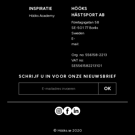
INSPIRATIE
HÖÖKS
HÄSTSPORT AB
Hööks Academy
Företagsgatan 58
SE-501 77 Borås
Sweden
E-
mail:
klantenservice@hoo
ks.nl
Org. no: 556158-2213
VAT no:
SE5561582213101
SCHRIJF U IN VOOR ONZE NIEUWSBRIEF
OK
© Hööks.se 2020