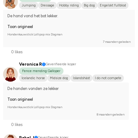
Jumping
Dressage
Hobby riding
Big dog
Engelskt fullblod
I do not compete
De hond vond het bot lekker.
Toon origineel
Hondenkauwstick Lollipop mix Dogman
7 maanden geleden
0 likes
Veronica R
Geverifieerde koper
Fence mending Galloper
Icelandic horse
Midsize dog
Islandshäst
I do not compete
De honden vonden ze lekker
Toon origineel
Hondenkauwstick Lollipop mix Dogman
8 maanden geleden
0 likes
Rakel J
Geverifieerde koper