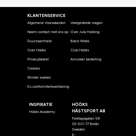
KLANTENSERVICE
Algemene Voorwaarden
Veelgestelde vragen
Neem contact met ons op
Over Jula Holding
Duurzaamheid
Black Week
Over Hööks
Club Hööks
Privacybeleid
Annuleer bestelling
Cookies
Winkel zoeken
Eu conformiteitsverklaring
INSPIRATIE
HÖÖKS
HÄSTSPORT AB
Hööks Academy
Företagsgatan 58
SE-501 77 Borås
Sweden
E-