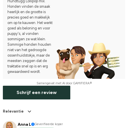
Hundtugg Lollipop mix.
Honden vinden de smaak
heerlijk en de grootte is
precies goed en makkelijk
om op te kauwen. Het werkt
goed als beloning en voor
puppy's, al vonden
sommigen ze wat klein.
Sommige honden houden
niet van het gedroogde
ossenhuidstokje, maar de
meesten zeggen dat de
traktatie snel op is en erg
gewaardeerd wordt.
Samengevat met AI door GAMIFIERA.®
Schrijf een review
Relevantie
Anna L
Geverifieerde koper