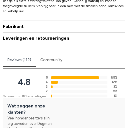
baasje als extra zaterdagtraktatie kan geven. Geheel graanvrij en zonder
toegevoegde suikers. Verkrijgbaar in een mix met de smaken eend, lamsvlees
en kabeljauw.
Fabrikant
Leveringen en retourneringen
Reviews (112)
Community
5
85%
4.8
4
12%
3
3%
2
0%
1
1%
Gebaseerd op 112 beoordelingen
Wat zeggen onze
klanten?
Veel hondenbezitters zijn
erg tevreden over Dogman