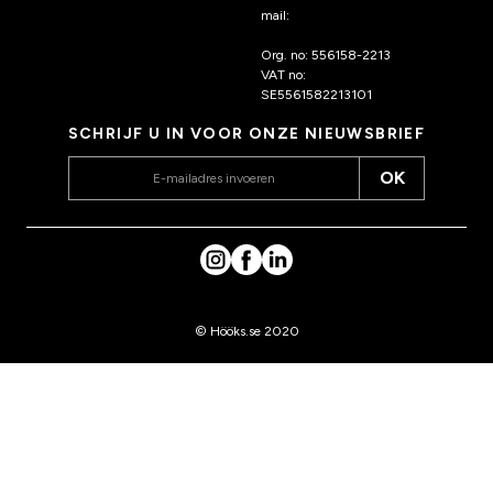
mail:
klantenservice@hoo
ks.nl
Org. no: 556158-2213
VAT no:
SE5561582213101
SCHRIJF U IN VOOR ONZE NIEUWSBRIEF
OK
© Hööks.se 2020