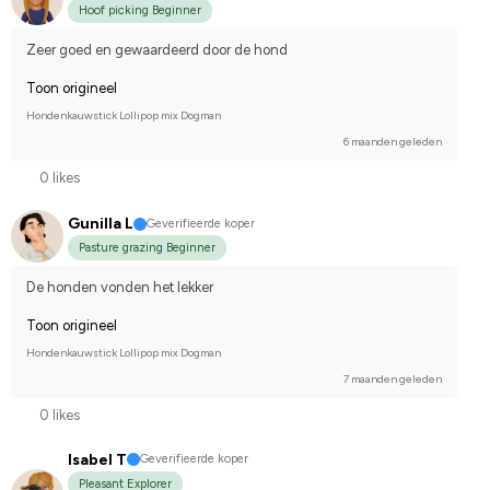
Hoof picking Beginner
Zeer goed en gewaardeerd door de hond
Toon origineel
Hondenkauwstick Lollipop mix Dogman
6 maanden geleden
0 likes
Gunilla L
Geverifieerde koper
Pasture grazing Beginner
De honden vonden het lekker
Toon origineel
Hondenkauwstick Lollipop mix Dogman
7 maanden geleden
0 likes
Isabel T
Geverifieerde koper
Pleasant Explorer