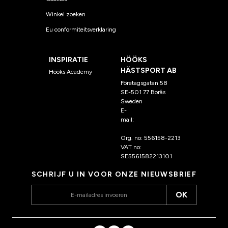
Winkel zoeken
Eu conformiteitsverklaring
INSPIRATIE
HÖÖKS
HÄSTSPORT AB
Hööks Academy
Företagsgatan 58
SE-501 77 Borås
Sweden
E-
mail:
klantenservice@hoo
ks.nl
Org. no: 556158-2213
VAT no:
SE5561582213101
SCHRIJF U IN VOOR ONZE NIEUWSBRIEF
OK