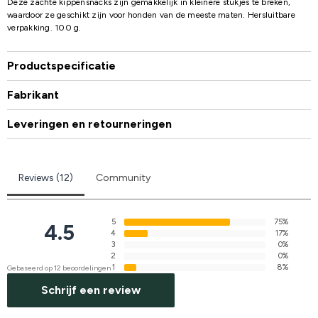
Deze zachte kippensnacks zijn gemakkelijk in kleinere stukjes te breken,
waardoor ze geschikt zijn voor honden van de meeste maten. Hersluitbare
verpakking. 100 g.
Productspecificatie
Fabrikant
Leveringen en retourneringen
Reviews (12)
Community
5
75%
4.5
4
17%
3
0%
2
0%
1
8%
Gebaseerd op 12 beoordelingen
Schrijf een review