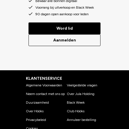
Bewaar alle bonnen digitaal
Voorrang bij uitverkoop en Black Week
90 dagen open aankoop voor leden
Word lid
Aanmelden
KLANTENSERVICE
Algemene Voorwaarden
Veelgestelde vragen
Neem contact met ons op
Over Jula Holding
Duurzaamheid
Black Week
Over Hööks
Club Hööks
Privacybeleid
Annuleer bestelling
Cookies