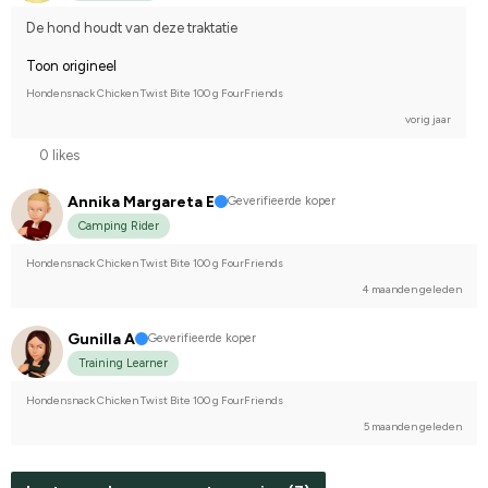
De hond houdt van deze traktatie
Toon origineel
Hondensnack Chicken Twist Bite 100 g FourFriends
vorig jaar
0 likes
Annika Margareta E
Geverifieerde koper
Camping Rider
Hondensnack Chicken Twist Bite 100 g FourFriends
4 maanden geleden
Gunilla A
Geverifieerde koper
Training Learner
Hondensnack Chicken Twist Bite 100 g FourFriends
5 maanden geleden