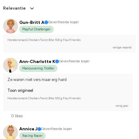
Relevantie
Gun-Britt A
Geverifieerde koper
Playful Challenger
Hondensnack Chicken Twist Bite 100 g FourFriends
vorige maand
Ann-Charlotte K
Geverifieerde koper
Manouvering Trotter
Ze waren niet vers maar erg hard
Toon origineel
Hondensnack Chicken Twist Bite 100 g FourFriends
vorig jaar
0 likes
Annica J
Geverifieerde koper
Racing Racer