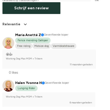
1
0%
Gebaseerd op 3 beoordelingen
Schrijf een review
Relevantie
Maria Anetté Z
Geverifieerde koper
Fence mending Galloper
Free riding
Midsize dog
Varmblodstravare
🤩👍
Working Dog Max MSM + Trikem
11 maanden geleden
0 likes
Halen Yvonne H
Geverifieerde koper
Lunging Rider
Working Dog Max MSM + Trikem
6 maanden geleden