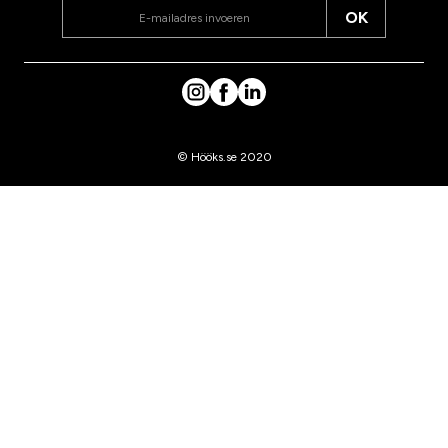
OK
© Hööks.se 2020