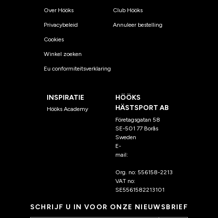
Over Hööks
Club Hööks
Privacybeleid
Annuleer bestelling
Cookies
Winkel zoeken
Eu conformiteitsverklaring
INSPIRATIE
HÖÖKS
HÄSTSPORT AB
Hööks Academy
Företagsgatan 58
SE-501 77 Borås
Sweden
E-
mail:
klantenservice@hoo
ks.nl
Org. no: 556158-2213
VAT no:
SE5561582213101
SCHRIJF U IN VOOR ONZE NIEUWSBRIEF