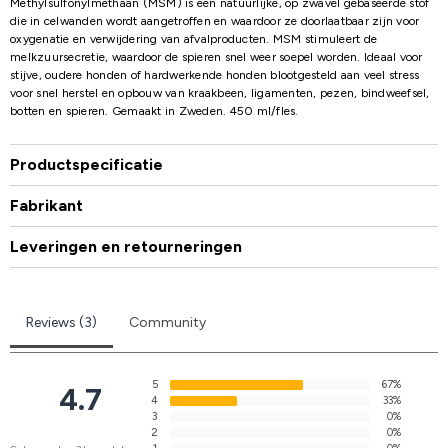
Methylsulfonylmethaan (MSM) is een natuurlijke, op zwavel gebaseerde stof
die in celwanden wordt aangetroffen en waardoor ze doorlaatbaar zijn voor
oxygenatie en verwijdering van afvalproducten. MSM stimuleert de
melkzuursecretie, waardoor de spieren snel weer soepel worden. Ideaal voor
stijve, oudere honden of hardwerkende honden blootgesteld aan veel stress
voor snel herstel en opbouw van kraakbeen, ligamenten, pezen, bindweefsel,
botten en spieren. Gemaakt in Zweden. 450 ml/fles.
Productspecificatie
Fabrikant
Leveringen en retourneringen
Reviews (3)
Community
5
67%
4.7
4
33%
3
0%
2
0%