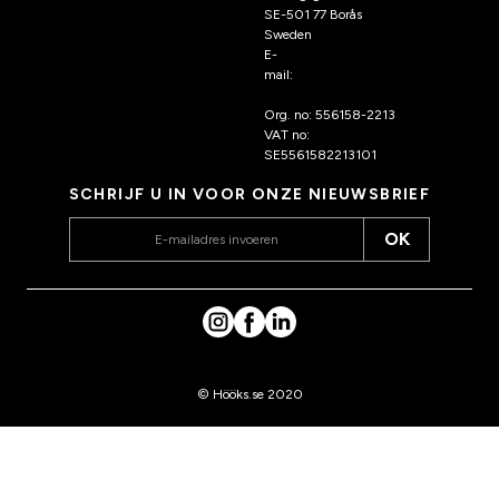
SE-501 77 Borås
Sweden
E-
mail:
klantenservice@hoo
ks.nl
Org. no: 556158-2213
VAT no:
SE5561582213101
SCHRIJF U IN VOOR ONZE NIEUWSBRIEF
OK
© Hööks.se 2020