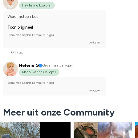
Hay baling Explorer
Werd meteen bot
Toon origineel
Extra mes Saphir 1,5 mm Heiniger
vorig jaar
0 likes
Helene G
Geverifieerde koper
Manouvering Galloper
Extra mes Saphir 1,5 mm Heiniger
vorig jaar
Meer uit onze Community