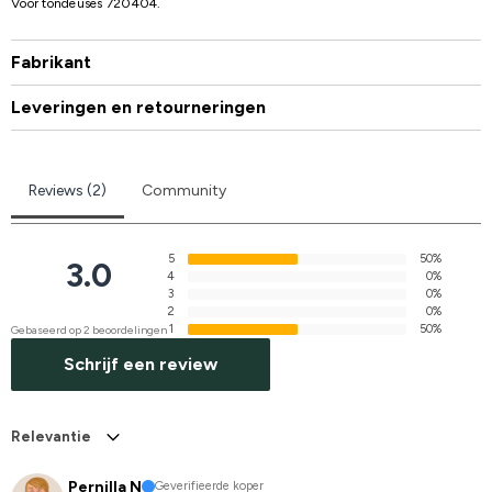
Voor tondeuses 720404.
Fabrikant
Leveringen en retourneringen
Reviews (2)
Community
5
50%
3.0
4
0%
3
0%
2
0%
1
50%
Gebaseerd op 2 beoordelingen
Schrijf een review
Relevantie
Pernilla N
Geverifieerde koper