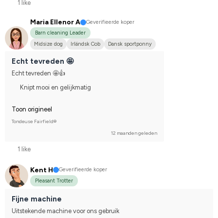
1 like
Maria Ellenor A
Geverifieerde koper
Barn cleaning Leader
Midsize dog
Irländsk Cob
Dansk sportponny
Echt tevreden 🤩
Echt tevreden 🤩👍
Knipt mooi en gelijkmatig
Toon origineel
Tondeuse Fairfield®
12 maanden geleden
1 like
Kent H
Geverifieerde koper
Pleasant Trotter
Fijne machine
Uitstekende machine voor ons gebruik