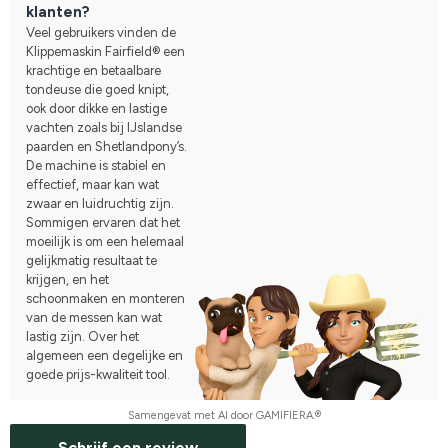
klanten?
Veel gebruikers vinden de
Klippemaskin Fairfield® een
krachtige en betaalbare
tondeuse die goed knipt,
ook door dikke en lastige
vachten zoals bij IJslandse
paarden en Shetlandpony’s.
De machine is stabiel en
effectief, maar kan wat
zwaar en luidruchtig zijn.
Sommigen ervaren dat het
moeilijk is om een helemaal
gelijkmatig resultaat te
krijgen, en het
schoonmaken en monteren
van de messen kan wat
lastig zijn. Over het
algemeen een degelijke en
goede prijs-kwaliteit tool.
Samengevat met AI door GAMIFIERA.®
Schrijf een review