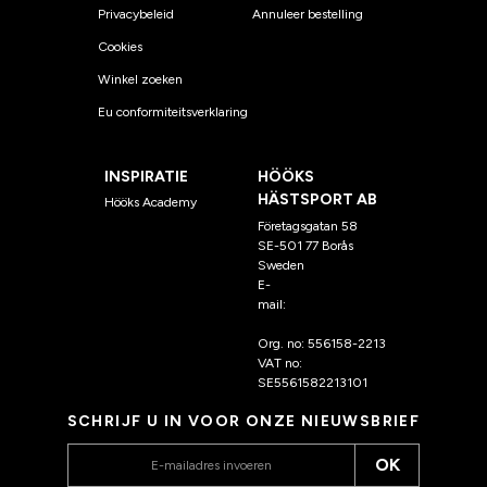
Privacybeleid
Annuleer bestelling
Cookies
Winkel zoeken
Eu conformiteitsverklaring
INSPIRATIE
HÖÖKS
HÄSTSPORT AB
Hööks Academy
Företagsgatan 58
SE-501 77 Borås
Sweden
E-
mail:
klantenservice@hoo
ks.nl
Org. no: 556158-2213
VAT no:
SE5561582213101
SCHRIJF U IN VOOR ONZE NIEUWSBRIEF
OK