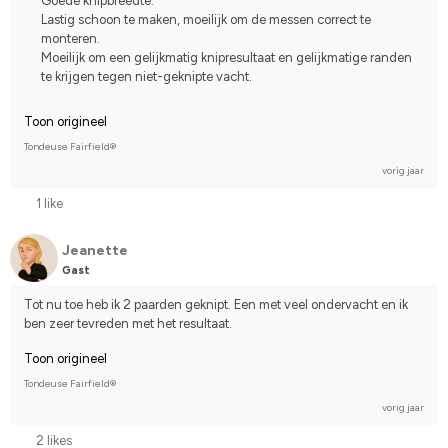
Goede knipbreedte.
Lastig schoon te maken, moeilijk om de messen correct te
monteren.
Moeilijk om een gelijkmatig knipresultaat en gelijkmatige randen
te krijgen tegen niet-geknipte vacht.
Toon origineel
Tondeuse Fairfield®
vorig jaar
1 like
Jeanette
Gast
Tot nu toe heb ik 2 paarden geknipt. Een met veel ondervacht en ik 
ben zeer tevreden met het resultaat.
Toon origineel
Tondeuse Fairfield®
vorig jaar
2 likes