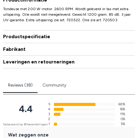
Tondeuse met 200 W-motor. 2600 RPM. Wordt geleverd in tas met extra
uitsparing. Olie wordt niet meegeleverd. Gewicht 1200 gram. 85 dB. 3 jaar
UV-garantie. Extra uitsparing zie art. 720522. Olie zie art. 720503.
Productspecificatie
Fabrikant
Leveringen en retourneringen
Reviews (38)
Community
5
68%
4.4
4
16%
3
11%
2
0%
1
5%
Gebaseerd op 38 beoordelingen
Wat zeggen onze