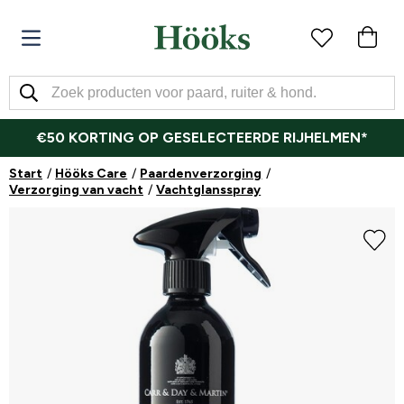
€50 KORTING OP GESELECTEERDE RIJHELMEN*
Start
Hööks Care
Paardenverzorging
Verzorging van vacht
Vachtglansspray