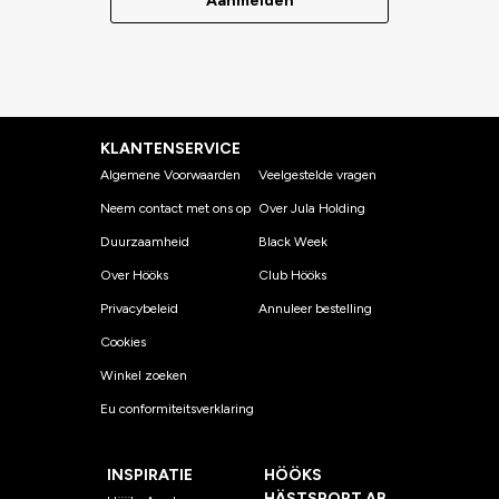
Aanmelden
KLANTENSERVICE
Algemene Voorwaarden
Veelgestelde vragen
Neem contact met ons op
Over Jula Holding
Duurzaamheid
Black Week
Over Hööks
Club Hööks
Privacybeleid
Annuleer bestelling
Cookies
Winkel zoeken
Eu conformiteitsverklaring
INSPIRATIE
HÖÖKS
HÄSTSPORT AB