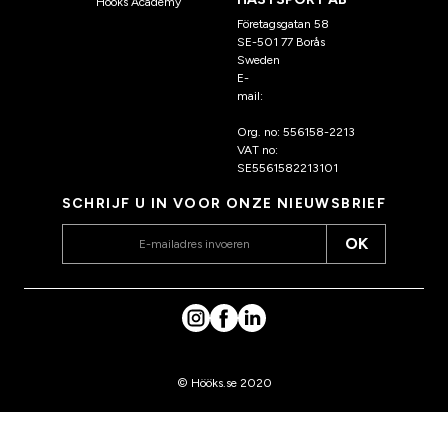
Hööks Academy
Företagsgatan 58
SE-501 77 Borås
Sweden
E-
mail:
klantenservice@hoo
ks.nl
Org. no: 556158-2213
VAT no:
SE5561582213101
SCHRIJF U IN VOOR ONZE NIEUWSBRIEF
OK
© Hööks.se 2020