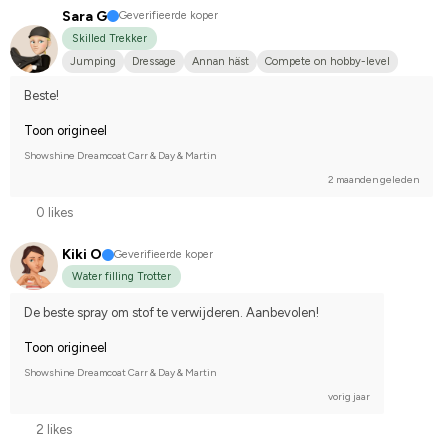
Sara G
Geverifieerde koper
Skilled Trekker
Jumping
Dressage
Annan häst
Compete on hobby-level
Beste!
Toon origineel
Showshine Dreamcoat Carr & Day & Martin
2 maanden geleden
0 likes
Kiki O
Geverifieerde koper
Water filling Trotter
De beste spray om stof te verwijderen. Aanbevolen!
Toon origineel
Showshine Dreamcoat Carr & Day & Martin
vorig jaar
2 likes