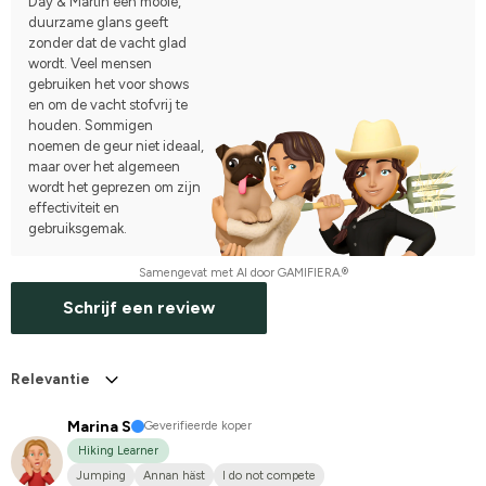
Day & Martin een mooie,
duurzame glans geeft
zonder dat de vacht glad
wordt. Veel mensen
gebruiken het voor shows
en om de vacht stofvrij te
houden. Sommigen
noemen de geur niet ideaal,
maar over het algemeen
wordt het geprezen om zijn
effectiviteit en
gebruiksgemak.
Samengevat met AI door GAMIFIERA.®
Schrijf een review
Relevantie
Marina S
Geverifieerde koper
Hiking Learner
Jumping
Annan häst
I do not compete