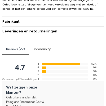
manen en staart vóór het vlechten voor een afwerking met hoge glans.
Gebruik op natte of droge vacht en veeg vervolgens weg met een doek, of
borstel af met een schone borstel voor een perfecte afwerking. 500 ml.
Fabrikant
Leveringen en retourneringen
Reviews (22)
Community
5
82%
4.7
4
9%
3
9%
2
0%
1
0%
Gebaseerd op 22 beoordelingen
Wat zeggen onze
klanten?
Gebruikers vinden dat
Pälsglans Dreamcoat Carr &