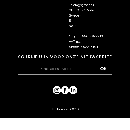
Företagsgatan 58
SE-501 77 Borås
Sweden
E-
mail:
klantenservice@hoo
ks.nl
Org. no: 556158-2213
VAT no:
SE5561582213101
SCHRIJF U IN VOOR ONZE NIEUWSBRIEF
OK
© Hööks.se 2020