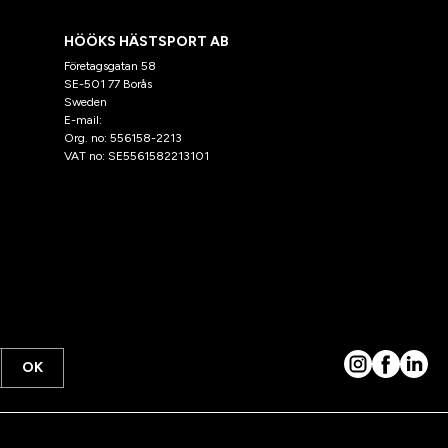
HÖÖKS HÄSTSPORT AB
Företagsgatan 58
SE-501 77 Borås
Sweden
E-mail:
klantenservice@hooks.nl
Org. no: 556158-2213
VAT no: SE5561582213101
OK