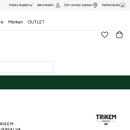
Aanmelden
Een winkel zoeken
Hööks Academy
Netherlands
re
Merken
OUTLET
)
RIKEM
JÄRSALVA