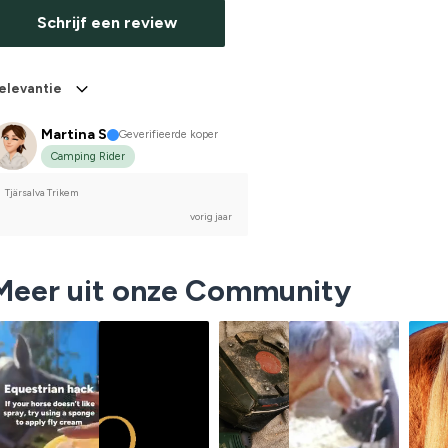
Schrijf een review
elevantie
Martina S
Geverifieerde koper
Camping Rider
Tjärsalva Trikem
vorig jaar
Meer uit onze Community