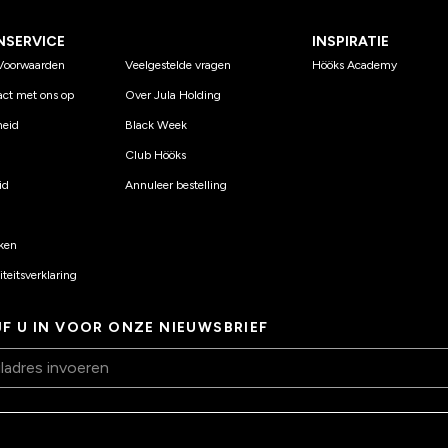
NSERVICE
INSPIRATIE
Voorwaarden
Veelgestelde vragen
Hööks Academy
ct met ons op
Over Jula Holding
eid
Black Week
Club Hööks
id
Annuleer bestelling
ken
teitsverklaring
JF U IN VOOR ONZE NIEUWSBRIEF