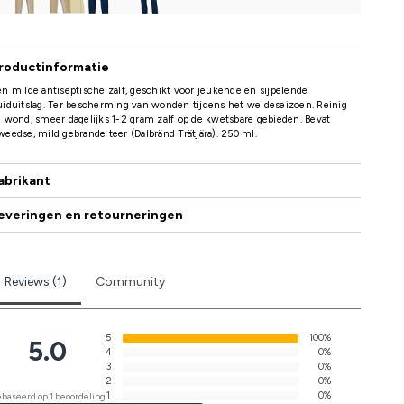
roductinformatie
n milde antiseptische zalf, geschikt voor jeukende en sijpelende
iduitslag. Ter bescherming van wonden tijdens het weideseizoen. Reinig
 wond, smeer dagelijks 1-2 gram zalf op de kwetsbare gebieden. Bevat
eedse, mild gebrande teer (Dalbränd Trätjära). 250 ml.
abrikant
everingen en retourneringen
Reviews (1)
Community
5
100%
5.0
4
0%
3
0%
2
0%
1
0%
baseerd op 1 beoordeling