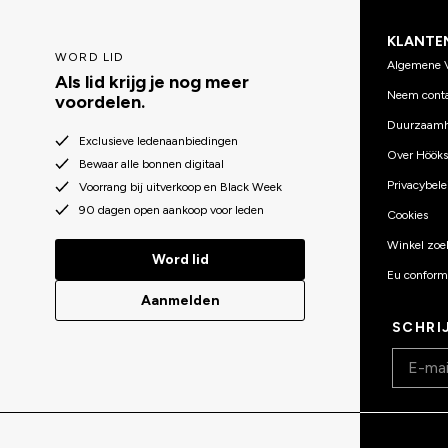
KLANTE
WORD LID
Algemene 
Als lid krijg je nog meer
Neem conta
voordelen.
Duurzaamh
Exclusieve ledenaanbiedingen
Over Hööks
Bewaar alle bonnen digitaal
Privacybele
Voorrang bij uitverkoop en Black Week
90 dagen open aankoop voor leden
Cookies
Winkel zoe
Word lid
Eu conformi
Aanmelden
SCHRI