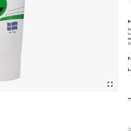
P
Ee
hu
de
Zw
F
L
Ge