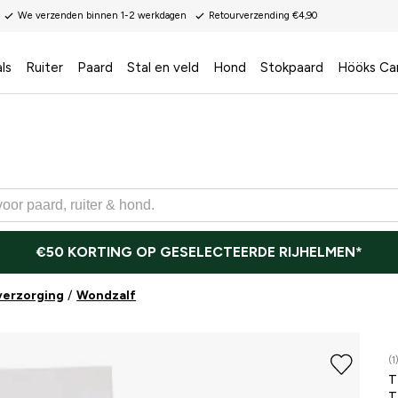
We verzenden binnen 1-2 werkdagen
Retourverzending €4,90
ls
Ruiter
Paard
Stal en veld
Hond
Stokpaard
Hööks Ca
€50 KORTING OP GESELECTEERDE RIJHELMEN*
erzorging
Wondzalf
(1
T
T