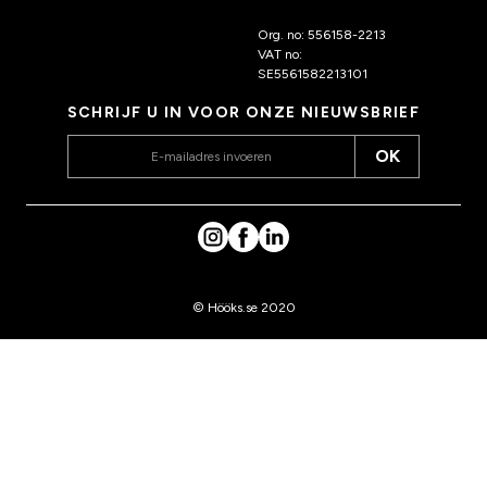
ks.nl
Org. no: 556158-2213
VAT no:
SE5561582213101
SCHRIJF U IN VOOR ONZE NIEUWSBRIEF
OK
© Hööks.se 2020