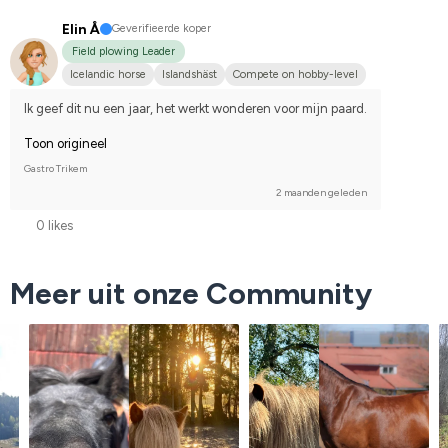
Elin Å
Geverifieerde koper
Field plowing Leader
Icelandic horse
Islandshäst
Compete on hobby-level
Ik geef dit nu een jaar, het werkt wonderen voor mijn paard.
Toon origineel
Gastro Trikem
2 maanden geleden
0 likes
Meer uit onze Community