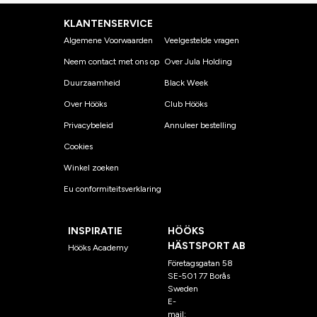
KLANTENSERVICE
Algemene Voorwaarden
Veelgestelde vragen
Neem contact met ons op
Over Jula Holding
Duurzaamheid
Black Week
Over Hööks
Club Hööks
Privacybeleid
Annuleer bestelling
Cookies
Winkel zoeken
Eu conformiteitsverklaring
INSPIRATIE
HÖÖKS
HÄSTSPORT AB
Hööks Academy
Företagsgatan 58
SE-501 77 Borås
Sweden
E-
mail:
klantenservice@hoo