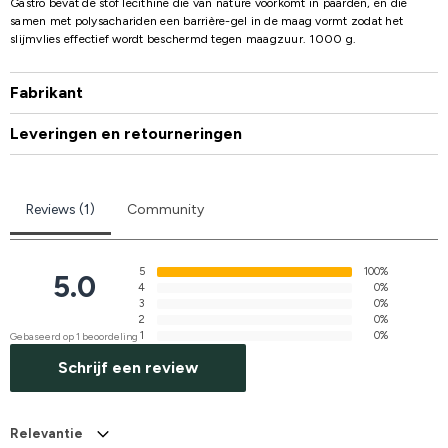
Gastro bevat de stof lecithine die van nature voorkomt in paarden, en die
samen met polysachariden een barrière-gel in de maag vormt zodat het
slijmvlies effectief wordt beschermd tegen maagzuur. 1000 g.
Fabrikant
Leveringen en retourneringen
Reviews (1)
Community
5
100%
5.0
4
0%
3
0%
2
0%
1
0%
Gebaseerd op 1 beoordeling
Schrijf een review
Relevantie