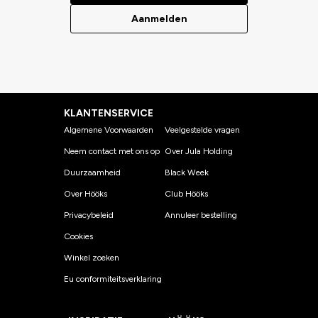
Aanmelden
KLANTENSERVICE
Algemene Voorwaarden
Veelgestelde vragen
Neem contact met ons op
Over Jula Holding
Duurzaamheid
Black Week
Over Hööks
Club Hööks
Privacybeleid
Annuleer bestelling
Cookies
Winkel zoeken
Eu conformiteitsverklaring