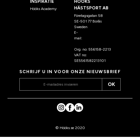
INSPIRATIE
HÖÖKS
HÄSTSPORT AB
Hööks Academy
Företagsgatan 58
SE-501 77 Borås
Sweden
E-
mail:
klantenservice@hoo
ks.nl
Org. no: 556158-2213
VAT no:
SE5561582213101
SCHRIJF U IN VOOR ONZE NIEUWSBRIEF
OK
© Hööks.se 2020