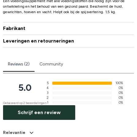
Een voedingssupplement met alle voedingsstoffen die nodig zijn voor de
ontwikkeling en het behoud van een gezond paard. Beschermt de huid,
gewrichten, hoeven en vacht. Helpt ook bij de spijsvertering. 1,5 kg.
Fabrikant
Leveringen en retourneringen
Reviews (2)
Community
5
100%
5.0
4
0%
3
0%
2
0%
1
0%
Gebaseerd op 2 beoordelingen
Schrijf een review
Relevantie