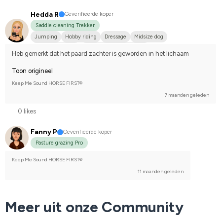
Hedda R
Geverifieerde koper
Saddle cleaning Trekker
Jumping
Hobby riding
Dressage
Midsize dog
Svensk ridponny
Compete on hobby-level
Heb gemerkt dat het paard zachter is geworden in het lichaam
Toon origineel
Keep Me Sound HORSE FIRST®
7 maanden geleden
0 likes
Fanny P
Geverifieerde koper
Pasture grazing Pro
Keep Me Sound HORSE FIRST®
11 maanden geleden
Meer uit onze Community