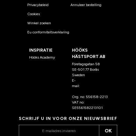
Privacybeleid
Annuleer bestelling
Cookies
Winkel zoeken
Eu conformiteitsverklaring
INSPIRATIE
HÖÖKS
HÄSTSPORT AB
Hööks Academy
Företagsgatan 58
SE-501 77 Borås
Sweden
E-
mail:
klantenservice@hoo
ks.nl
Org. no: 556158-2213
VAT no:
SE5561582213101
SCHRIJF U IN VOOR ONZE NIEUWSBRIEF
OK