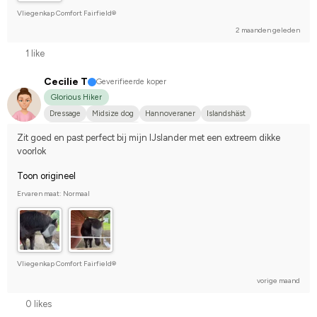
Vliegenkap Comfort Fairfield®
2 maanden geleden
1 like
Cecilie T
Geverifieerde koper
Glorious Hiker
Dressage
Midsize dog
Hannoveraner
Islandshäst
Compete on hobby-level
Zit goed en past perfect bij mijn IJslander met een extreem dikke 
voorlok
Toon origineel
Ervaren maat: Normaal
Vliegenkap Comfort Fairfield®
vorige maand
0 likes