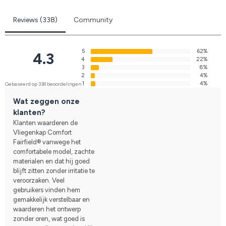
Reviews (338)
Community
5
62%
4.3
4
22%
3
8%
2
4%
1
4%
Gebaseerd op 338 beoordelingen
Wat zeggen onze
klanten?
Klanten waarderen de
Vliegenkap Comfort
Fairfield® vanwege het
comfortabele model, zachte
materialen en dat hij goed
blijft zitten zonder irritatie te
veroorzaken. Veel
gebruikers vinden hem
gemakkelijk verstelbaar en
waarderen het ontwerp
zonder oren, wat goed is