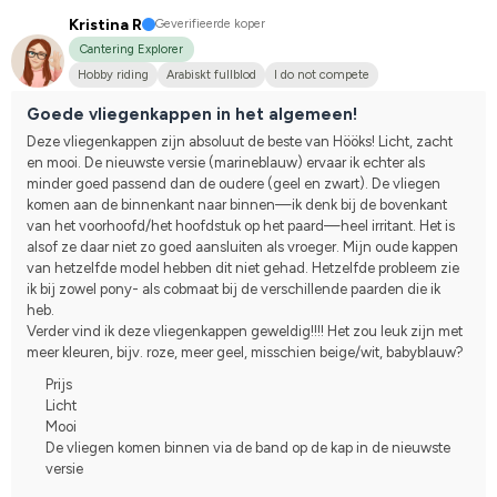
Kristina R
Geverifieerde koper
Cantering Explorer
Hobby riding
Arabiskt fullblod
I do not compete
Goede vliegenkappen in het algemeen!
Deze vliegenkappen zijn absoluut de beste van Hööks! Licht, zacht 
en mooi. De nieuwste versie (marineblauw) ervaar ik echter als 
minder goed passend dan de oudere (geel en zwart). De vliegen 
komen aan de binnenkant naar binnen—ik denk bij de bovenkant 
van het voorhoofd/het hoofdstuk op het paard—heel irritant. Het is 
alsof ze daar niet zo goed aansluiten als vroeger. Mijn oude kappen 
van hetzelfde model hebben dit niet gehad. Hetzelfde probleem zie 
ik bij zowel pony- als cobmaat bij de verschillende paarden die ik 
heb.
Verder vind ik deze vliegenkappen geweldig!!!! Het zou leuk zijn met 
meer kleuren, bijv. roze, meer geel, misschien beige/wit, babyblauw?
Prijs
Licht
Mooi
De vliegen komen binnen via de band op de kap in de nieuwste
versie