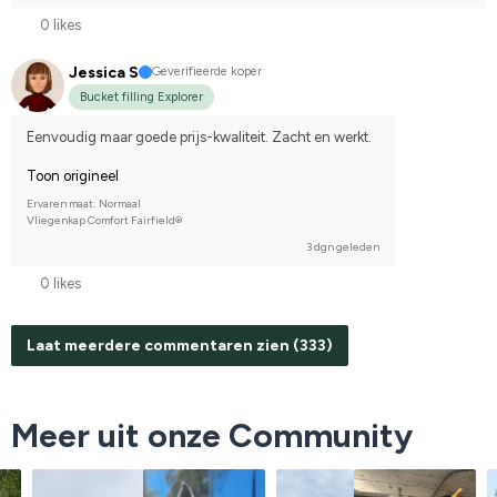
0 likes
Jessica S
Geverifieerde koper
Bucket filling Explorer
Eenvoudig maar goede prijs-kwaliteit. Zacht en werkt.
Toon origineel
Ervaren maat: Normaal
Vliegenkap Comfort Fairfield®
3 dgn geleden
0 likes
Laat meerdere commentaren zien (333)
Meer uit onze Community