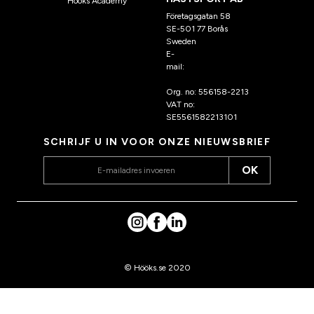
Hööks Academy
Företagsgatan 58
SE-501 77 Borås
Sweden
E-
mail:
klantenservice@hoo
ks.nl
Org. no: 556158-2213
VAT no:
SE5561582213101
SCHRIJF U IN VOOR ONZE NIEUWSBRIEF
OK
© Hööks.se 2020