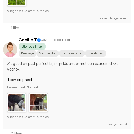
Vliegenkap Comfort Fairfield®
2 maanden geleden
1 like
Cecilie T
Geverifieerde koper
Glorious Hiker
Dressage
Midsize dog
Hannoveraner
Islandshäst
Compete on hobby-level
Zit goed en past perfect bij mijn IJslander met een extreem dikke 
voorlok
Toon origineel
Ervaren maat: Normaal
Vliegenkap Comfort Fairfield®
vorige maand
0 likes