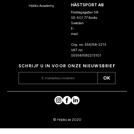
HÄSTSPORT AB
Hööks Academy
Företagsgatan 58
SE-501 77 Borås
Sweden
E-
mail:
klantenservice@hoo
ks.nl
Org. no: 556158-2213
VAT no:
SE5561582213101
SCHRIJF U IN VOOR ONZE NIEUWSBRIEF
OK
© Hööks.se 2020