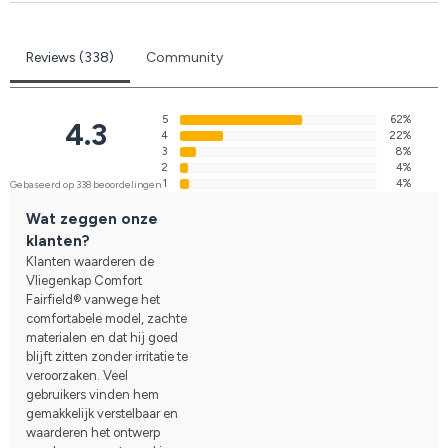
Reviews (338)
Community
5
62%
4.3
4
22%
3
8%
2
4%
1
4%
Gebaseerd op 338 beoordelingen
Wat zeggen onze
klanten?
Klanten waarderen de
Vliegenkap Comfort
Fairfield® vanwege het
comfortabele model, zachte
materialen en dat hij goed
blijft zitten zonder irritatie te
veroorzaken. Veel
gebruikers vinden hem
gemakkelijk verstelbaar en
waarderen het ontwerp