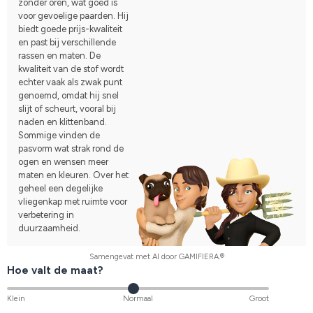
zonder oren, wat goed is
voor gevoelige paarden. Hij
biedt goede prijs-kwaliteit
en past bij verschillende
rassen en maten. De
kwaliteit van de stof wordt
echter vaak als zwak punt
genoemd, omdat hij snel
slijt of scheurt, vooral bij
naden en klittenband.
Sommige vinden de
pasvorm wat strak rond de
ogen en wensen meer
maten en kleuren. Over het
geheel een degelijke
vliegenkap met ruimte voor
verbetering in
duurzaamheid.
Samengevat met AI door GAMIFIERA.®
Hoe valt de maat?
Klein
Normaal
Groot