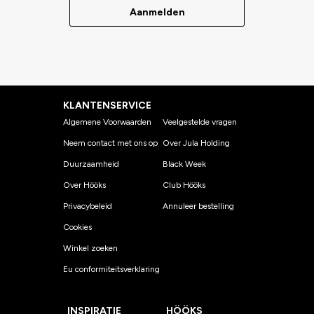
Aanmelden
KLANTENSERVICE
Algemene Voorwaarden
Veelgestelde vragen
Neem contact met ons op
Over Jula Holding
Duurzaamheid
Black Week
Over Hööks
Club Hööks
Privacybeleid
Annuleer bestelling
Cookies
Winkel zoeken
Eu conformiteitsverklaring
INSPIRATIE
HÖÖKS