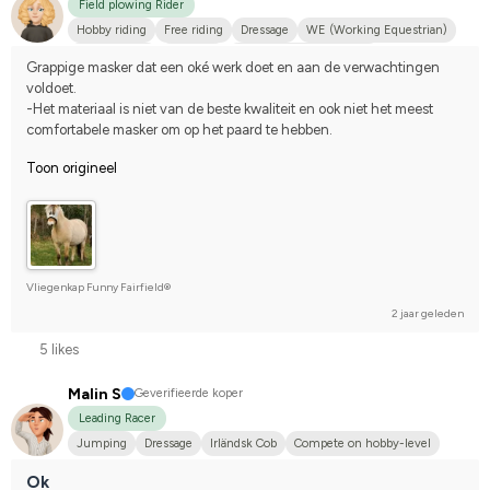
Field plowing Rider
Hobby riding
Free riding
Dressage
WE (Working Equestrian)
Distance race
Fjordhäst
Compete on hobby-level
Grappige masker dat een oké werk doet en aan de verwachtingen 
voldoet. 
-Het materiaal is niet van de beste kwaliteit en ook niet het meest 
comfortabele masker om op het paard te hebben.
Toon origineel
Vliegenkap Funny Fairfield®
2 jaar geleden
5 likes
Malin S
Geverifieerde koper
Leading Racer
Jumping
Dressage
Irländsk Cob
Compete on hobby-level
Ok