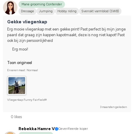
Mane grooming Contender
Dressage
Jumping
Hobby riding
Svenskt varmblod (SWB)
Compete on hobby-level
Gekke vliegenkap
Erg mooie vliegenkap met een gekke print! Past perfect bij mijn jonge 
paard dat graag zijn kappen kapotmaakt, deze is nog niet kapot! Past 
ook bij zijn persoonlijkheid
Erg mooi!
Toon origineel
Ervaren maat: Normaal
Vliegenkap Funny Fairfield®
3 maanden geleden
0 likes
Rebekka Hamre V
Geverifieerde koper