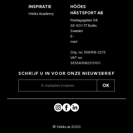
INSPIRATIE
HÖÖKS
HÄSTSPORT AB
Hööks Academy
Företagsgatan 58
SE-501 77 Borås
Sweden
E-
mail:
klantenservice@hoo
ks.nl
Org. no: 556158-2213
VAT no:
SE5561582213101
SCHRIJF U IN VOOR ONZE NIEUWSBRIEF
OK
© Hööks.se 2020