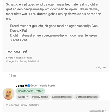
Schattig en zit goed rond de ogen, maar het materiaal is dicht en 
grof en een beetje moeilijk om doorheen te kijken. Oké in de wei, 
maar niets wat ik zou durven gebruiken op de weide als ze rennen 
enz.
Breed over het gezicht, zit goed rond de ogen voor mijn Cob.
Kocht X Full
Dicht materiaal en een beetje moeilijk om doorheen te kijken =
slecht zicht
Toon origineel
Ervaren maat: Normaal
Vliegenkap Funny Fairfield®
vorig jaar
1 like
Lena A
Geverifieerde koper
Comfortable Trotter
Western
Hobby riding
Kallblodstravare
Varmblodstravare
I do not compete
Vliegenkap Funny Fairfield®
5 dgn geleden