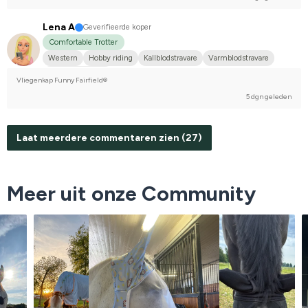
Lena A
Geverifieerde koper
Comfortable Trotter
Western
Hobby riding
Kallblodstravare
Varmblodstravare
I do not compete
Vliegenkap Funny Fairfield®
5 dgn geleden
Laat meerdere commentaren zien (27)
Meer uit onze Community