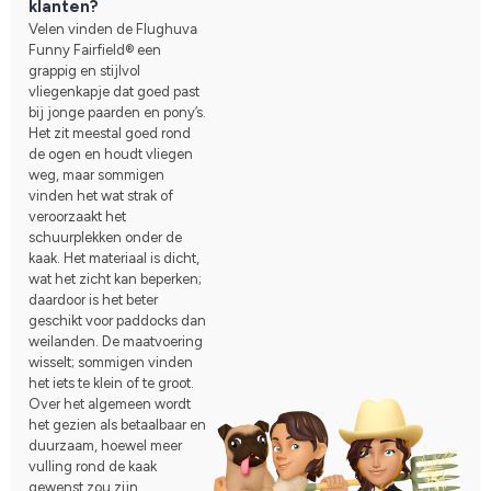
klanten?
Velen vinden de Flughuva
Funny Fairfield® een
grappig en stijlvol
vliegenkapje dat goed past
bij jonge paarden en pony’s.
Het zit meestal goed rond
de ogen en houdt vliegen
weg, maar sommigen
vinden het wat strak of
veroorzaakt het
schuurplekken onder de
kaak. Het materiaal is dicht,
wat het zicht kan beperken;
daardoor is het beter
geschikt voor paddocks dan
weilanden. De maatvoering
wisselt; sommigen vinden
het iets te klein of te groot.
Over het algemeen wordt
het gezien als betaalbaar en
duurzaam, hoewel meer
vulling rond de kaak
gewenst zou zijn.