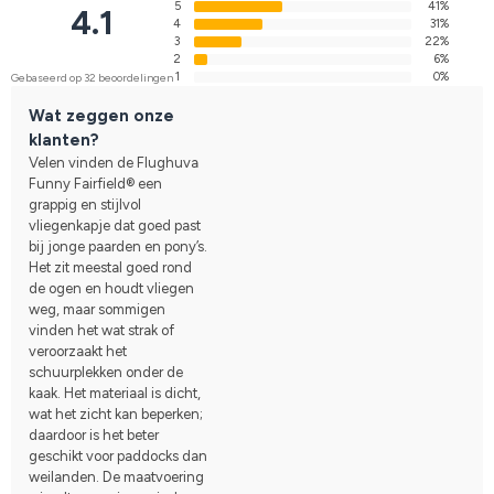
5
41%
4.1
4
31%
3
22%
2
6%
1
0%
Gebaseerd op 32 beoordelingen
Wat zeggen onze
klanten?
Velen vinden de Flughuva
Funny Fairfield® een
grappig en stijlvol
vliegenkapje dat goed past
bij jonge paarden en pony’s.
Het zit meestal goed rond
de ogen en houdt vliegen
weg, maar sommigen
vinden het wat strak of
veroorzaakt het
schuurplekken onder de
kaak. Het materiaal is dicht,
wat het zicht kan beperken;
daardoor is het beter
geschikt voor paddocks dan
weilanden. De maatvoering