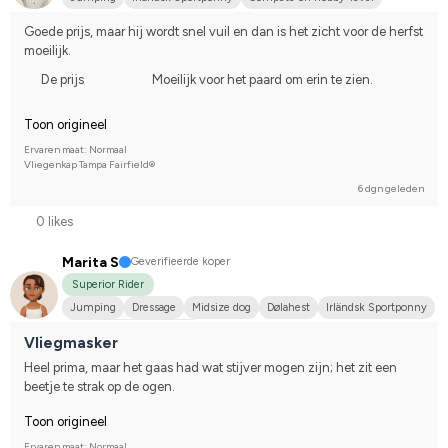
Goede prijs, maar hij wordt snel vuil en dan is het zicht voor de herfst 
moeilijk.
De prijs
Moeilijk voor het paard om erin te zien.
Toon origineel
Ervaren maat: Normaal
Vliegenkap Tampa Fairfield®
6 dgn geleden
0 likes
Marita S
Geverifieerde koper
Superior Rider
Jumping
Dressage
Midsize dog
Dølahest
Irländsk Sportponny
Compete on hobby-level
Vliegmasker
Heel prima, maar het gaas had wat stijver mogen zijn; het zit een 
beetje te strak op de ogen.
Toon origineel
Ervaren maat: Normaal