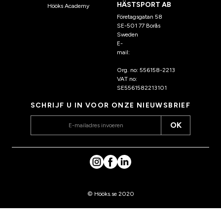
HÄSTSPORT AB
Hööks Academy
Företagsgatan 58
SE-501 77 Borås
Sweden
E-
mail:
klantenservice@hoo
ks.nl
Org. no: 556158-2213
VAT no:
SE5561582213101
SCHRIJF U IN VOOR ONZE NIEUWSBRIEF
OK
© Hööks.se 2020