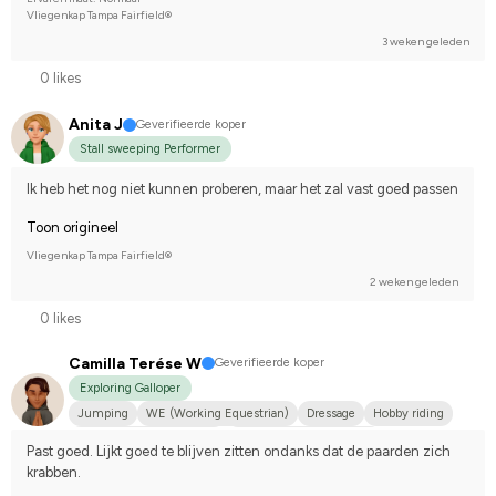
Vliegenkap Tampa Fairfield®
3 weken geleden
0 likes
Anita J
Geverifieerde koper
Stall sweeping Performer
Ik heb het nog niet kunnen proberen, maar het zal vast goed passen
Toon origineel
Vliegenkap Tampa Fairfield®
2 weken geleden
0 likes
Camilla Terése W
Geverifieerde koper
Exploring Galloper
Jumping
WE (Working Equestrian)
Dressage
Hobby riding
Svenskt varmblod (SWB)
Compete on hobby-level
Past goed. Lijkt goed te blijven zitten ondanks dat de paarden zich 
krabben.