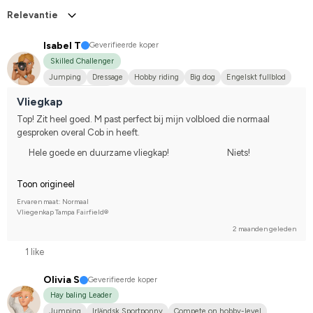
Relevantie
Isabel T
Geverifieerde koper
Skilled Challenger
Jumping
Dressage
Hobby riding
Big dog
Engelskt fullblod
I do not compete
Vliegkap
Top! Zit heel goed. M past perfect bij mijn volbloed die normaal 
gesproken overal Cob in heeft.
Hele goede en duurzame vliegkap!
Niets!
Toon origineel
Ervaren maat: Normaal
Vliegenkap Tampa Fairfield®
2 maanden geleden
1 like
Olivia S
Geverifieerde koper
Hay baling Leader
Jumping
Irländsk Sportponny
Compete on hobby-level