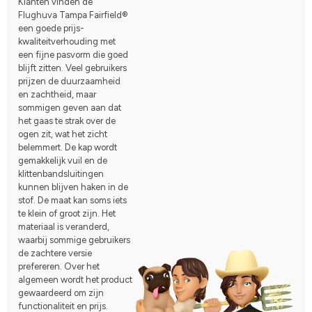
Klanten vinden de
Flughuva Tampa Fairfield®
een goede prijs-
kwaliteitverhouding met
een fijne pasvorm die goed
blijft zitten. Veel gebruikers
prijzen de duurzaamheid
en zachtheid, maar
sommigen geven aan dat
het gaas te strak over de
ogen zit, wat het zicht
belemmert. De kap wordt
gemakkelijk vuil en de
klittenbandsluitingen
kunnen blijven haken in de
stof. De maat kan soms iets
te klein of groot zijn. Het
materiaal is veranderd,
waarbij sommige gebruikers
de zachtere versie
prefereren. Over het
algemeen wordt het product
gewaardeerd om zijn
functionaliteit en prijs.