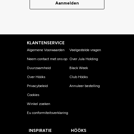
Aanmelden
KLANTENSERVICE
Algemene Voorwaarden
Veelgestelde vragen
Neem contact met ons op
Over Jula Holding
Duurzaamheid
Black Week
Over Hööks
Club Hööks
Privacybeleid
Annuleer bestelling
Cookies
Winkel zoeken
Eu conformiteitsverklaring
INSPIRATIE
HÖÖKS