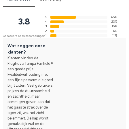
5
45%
3.8
4
23%
3
15%
2
6%
1
11%
Gebaseerd op 65 beoordelingen
Wat zeggen onze
klanten?
Klanten vinden de
Flughuva Tampa Fairfield®
een goede prijs-
kwaliteitverhouding met
een fijne pasvorm die goed
blijft zitten. Veel gebruikers
prijzen de duurzaamheid
en zachtheid, maar
sommigen geven aan dat
het gaas te strak over de
ogen zit, wat het zicht
belemmert. De kap wordt
gemakkelijk vuil en de