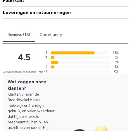
Fabrikant
Leveringen en retourneringen
Reviews (16)
Community
5
75%
4.5
4
6%
3
13%
2
6%
1
0%
Gebaseerd op 16 beoordelingen
Wat zeggen onze
klanten?
Klanten vinden de
Broddnyckel Hööks
makkelijk en handig in
gebruik, en velen waarderen
dat hij de knokkels
beschermt bij het in- en
uitzetten van spikes. Hij