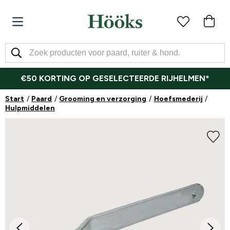
€50 KORTING OP GESELECTEERDE RIJHELMEN*
Start
Paard
Grooming en verzorging
Hoefsmederij
Hulpmiddelen