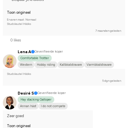
Toon origineel
Ervaren maat: Normaal
Studsleutel Hööks
7 maanden geleden
0 likes
Lena A
Geverifieerde koper
Comfortable Trotter
Western
Hobby riding
Kallblodstravare
Varmblodstravare
I do not compete
Studsleutel Hööks
5 dgn geleden
Desiré S
Geverifieerde koper
Hay stacking Galloper
Annan häst
I do not compete
Zeer goed
Toon origineel