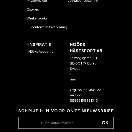
Privacybeleid
Annuleer bestelling
Cookies
Winkel zoeken
Eu conformiteitsverklaring
INSPIRATIE
HÖÖKS
HÄSTSPORT AB
Hööks Academy
Företagsgatan 58
SE-501 77 Borås
Sweden
E-
mail:
klantenservice@hoo
ks.nl
Org. no: 556158-2213
VAT no:
SE5561582213101
SCHRIJF U IN VOOR ONZE NIEUWSBRIEF
OK