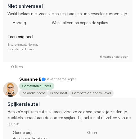
Niet universeel
Werkt helaas niet voor alle spikes, had iets universeeler kunnen zijn.
Handig
Werkt alleen op bepaalde spikes
Toon origineel
Ervaren maat: Normaal
Studsleutel Hööks
6 maanden geleden
0 likes
Susanne B
Geverifieerde koper
Comfortable Racer
Icelandic horse
Islandshäst
Compete on hobby-level
Spijkersleutel
Heb zo'n spijkersleutel al jaren, vind ze zo goed omdat je zelden je 
knokkels schaaf aan de andere spijkers bij het in- of uitzetten van de 
spijker.
Goede prijs
Geen
Bespaar je knokkels