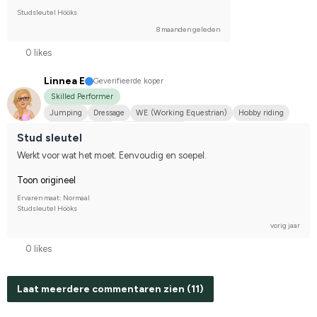
Studsleutel Hööks
8 maanden geleden
0 likes
Linnea E
Geverifieerde koper
Skilled Performer
Jumping
Dressage
WE (Working Equestrian)
Hobby riding
Varmblodstravare
I do not compete
Stud sleutel
Werkt voor wat het moet. Eenvoudig en soepel.
Toon origineel
Ervaren maat: Normaal
Studsleutel Hööks
vorig jaar
0 likes
Laat meerdere commentaren zien (11)