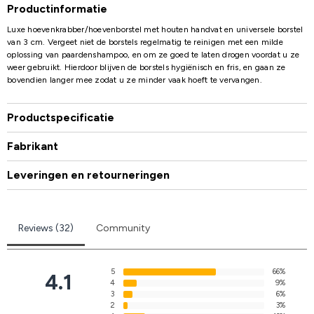
Productinformatie
Luxe hoevenkrabber/hoevenborstel met houten handvat en universele borstel
van 3 cm. Vergeet niet de borstels regelmatig te reinigen met een milde
oplossing van paardenshampoo, en om ze goed te laten drogen voordat u ze
weer gebruikt. Hierdoor blijven de borstels hygiënisch en fris, en gaan ze
bovendien langer mee zodat u ze minder vaak hoeft te vervangen.
Productspecificatie
Fabrikant
Leveringen en retourneringen
Reviews (32)
Community
5
66%
4.1
4
9%
3
6%
2
3%