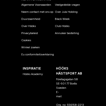
Algemene Voorwaarden
Veelgestelde vragen
Neem contact met ons op
Over Jula Holding
Duurzaamheid
Black Week
Over Hööks
Club Hööks
Privacybeleid
Annuleer bestelling
Cookies
Winkel zoeken
Eu conformiteitsverklaring
INSPIRATIE
HÖÖKS
HÄSTSPORT AB
Hööks Academy
Företagsgatan 58
SE-501 77 Borås
Sweden
E-
mail:
klantenservice@hoo
ks.nl
Org. no: 556158-2213