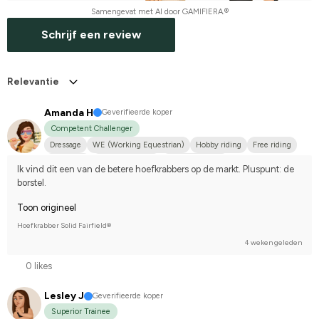
Samengevat met AI door GAMIFIERA.®
Schrijf een review
Relevantie
Amanda H
Geverifieerde koper
Competent Challenger
Dressage
WE (Working Equestrian)
Hobby riding
Free riding
Small dog
Shetlandsponny
Dansk varmblod
Ik vind dit een van de betere hoefkrabbers op de markt. Pluspunt: de 
Compete on hobby-level
borstel.
Toon origineel
Hoefkrabber Solid Fairfield®
4 weken geleden
0 likes
Lesley J
Geverifieerde koper
Superior Trainee