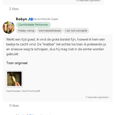
10 maanden geleden
2 likes
Robyn J
Geverifieerde koper
Comfortable Performer
Hobby riding
Varmblodstravare
I do not compete
Werkt een tijd goed, ik vind de grote borstel fijn, hoewel ik hem een 
beetje te zacht vind. De "krabber" liet echter los toen ik probeerde ijs 
en sneeuw weg te schrapen, dus hij mag niet in de winter worden 
gebruikt.
Toon origineel
Hoefkrabber Solid Fairfield®
7 maanden geleden
0 likes