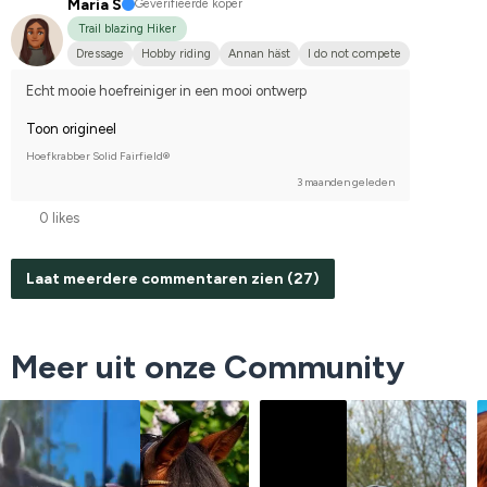
Maria S
Geverifieerde koper
Trail blazing Hiker
Dressage
Hobby riding
Annan häst
I do not compete
Echt mooie hoefreiniger in een mooi ontwerp
Toon origineel
Hoefkrabber Solid Fairfield®
3 maanden geleden
0 likes
Laat meerdere commentaren zien (27)
Meer uit onze Community