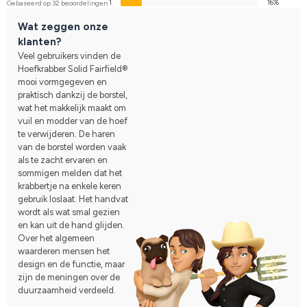
1
16%
Gebaseerd op 32 beoordelingen
Wat zeggen onze
klanten?
Veel gebruikers vinden de
Hoefkrabber Solid Fairfield®
mooi vormgegeven en
praktisch dankzij de borstel,
wat het makkelijk maakt om
vuil en modder van de hoef
te verwijderen. De haren
van de borstel worden vaak
als te zacht ervaren en
sommigen melden dat het
krabbertje na enkele keren
gebruik loslaat. Het handvat
wordt als wat smal gezien
en kan uit de hand glijden.
Over het algemeen
waarderen mensen het
design en de functie, maar
zijn de meningen over de
duurzaamheid verdeeld.