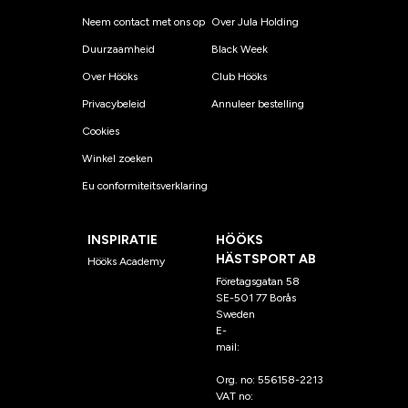
Neem contact met ons op
Over Jula Holding
Duurzaamheid
Black Week
Over Hööks
Club Hööks
Privacybeleid
Annuleer bestelling
Cookies
Winkel zoeken
Eu conformiteitsverklaring
INSPIRATIE
HÖÖKS
HÄSTSPORT AB
Hööks Academy
Företagsgatan 58
SE-501 77 Borås
Sweden
E-
mail:
klantenservice@hoo
ks.nl
Org. no: 556158-2213
VAT no: