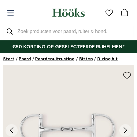
€50 KORTING OP GESELECTEERDE RIJHELMEN*
Start
Paard
Paardenuitrusting
Bitten
D-ring bit