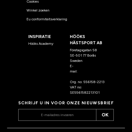
Cookies
Winkel zoeken
Eu conformiteitsverklaring
INSPIRATIE
HÖÖKS
HÄSTSPORT AB
Hööks Academy
Företagsgatan 58
SE-501 77 Borås
Sweden
E-
mail:
klantenservice@hoo
ks.nl
Org. no: 556158-2213
VAT no:
SE5561582213101
SCHRIJF U IN VOOR ONZE NIEUWSBRIEF
OK