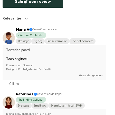
Schrijf een review
Relevantie
Marie A
Geverifieerde koper
Glorious Contender
Dressage
Big dog
Dansk varmblod
I do not compete
Tevreden paard
Toon origineel
Ervaren maat: Normaal
D-ring bit Dubbelgebroken Fairfield®
6 maanden geleden
0 likes
Katarina E
Geverifieerde koper
Trail riding Galloper
Dressage
Small dog
Svenskt varmblod (SWB)
D-ring bit Dubbelgebroken Fairfield®