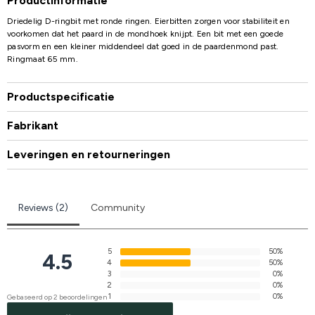
Productinformatie
Driedelig D-ringbit met ronde ringen. Eierbitten zorgen voor stabiliteit en
voorkomen dat het paard in de mondhoek knijpt. Een bit met een goede
pasvorm en een kleiner middendeel dat goed in de paardenmond past.
Ringmaat 65 mm.
Productspecificatie
Fabrikant
Leveringen en retourneringen
Reviews (2)
Community
5
50%
4.5
4
50%
3
0%
2
0%
1
0%
Gebaseerd op 2 beoordelingen