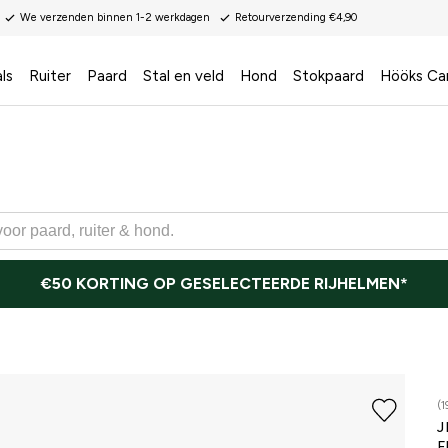
We verzenden binnen 1-2 werkdagen
Retourverzending €4,90
ls
Ruiter
Paard
Stal en veld
Hond
Stokpaard
Hööks Ca
€50 KORTING OP GESELECTEERDE RIJHELMEN*
(1
J
F