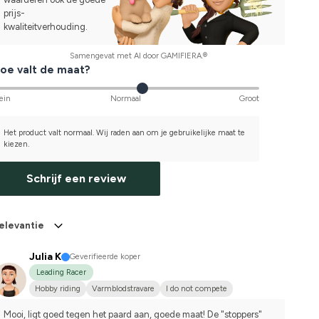
prijs-
kwaliteitverhouding.
Samengevat met AI door GAMIFIERA.®
oe valt de maat?
ein
Normaal
Groot
Het product valt normaal. Wij raden aan om je gebruikelijke maat te
kiezen.
Schrijf een review
elevantie
Julia K
Geverifieerde koper
Leading Racer
Hobby riding
Varmblodstravare
I do not compete
Mooi, ligt goed tegen het paard aan, goede maat! De "stoppers" 