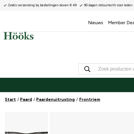
Gratis verzending bij bestellingen boven € 49
90 dagen retourrecht voor leden
Nieuws
Member Dea
Start
Paard
Paardenuitrusting
Frontriem