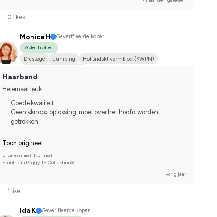
7 maanden geleden
0 likes
Monica H
Geverifieerde koper
Able Trotter
Dressage
Jumping
Holländskt varmblod (KWPN)
Compete on hobby-level
Haarband
Helemaal leuk
Goede kwaliteit
Geen «knop» oplossing, moet over het hoofd worden
getrokken
Toon origineel
Ervaren maat: Normaal
Frontriem Peggy JH Collection®
vorig jaar
1 like
Ida K
Geverifieerde koper