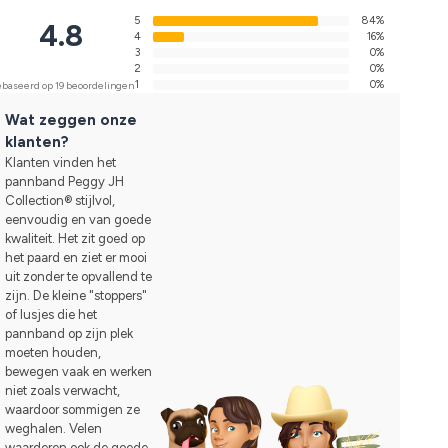
5
84%
4.8
4
16%
3
0%
2
0%
1
0%
baseerd op 19 beoordelingen
Wat zeggen onze
klanten?
Klanten vinden het
pannband Peggy JH
Collection® stijlvol,
eenvoudig en van goede
kwaliteit. Het zit goed op
het paard en ziet er mooi
uit zonder te opvallend te
zijn. De kleine "stoppers"
of lusjes die het
pannband op zijn plek
moeten houden,
bewegen vaak en werken
niet zoals verwacht,
waardoor sommigen ze
weghalen. Velen
waarderen ook de goede