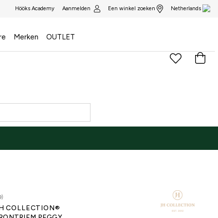
Aanmelden
Een winkel zoeken
Hööks Academy
Netherlands
re
Merken
OUTLET
9)
H COLLECTION®
RONTRIEM PEGGY