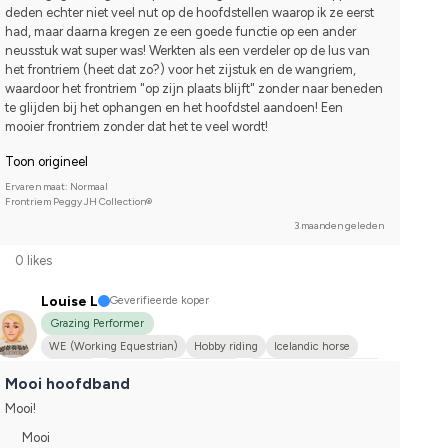
deden echter niet veel nut op de hoofdstellen waarop ik ze eerst 
had, maar daarna kregen ze een goede functie op een ander 
neusstuk wat super was! Werkten als een verdeler op de lus van 
het frontriem (heet dat zo?) voor het zijstuk en de wangriem, 
waardoor het frontriem "op zijn plaats blijft" zonder naar beneden 
te glijden bij het ophangen en het hoofdstel aandoen! Een 
mooier frontriem zonder dat het te veel wordt!
Toon origineel
Ervaren maat: Normaal
Frontriem Peggy JH Collection®
3 maanden geleden
0 likes
Louise L
Geverifieerde koper
Grazing Performer
WE (Working Equestrian)
Hobby riding
Icelandic horse
Western
Islandshäst
Annan häst
Svenskt varmblod (SWB)
Mooi hoofdband
I do not compete
Mooi!
Mooi