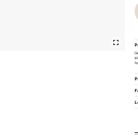
P
Ge
kl
ho
P
F
L