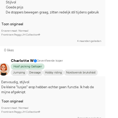
Stijlvol
Goede prijs
De stoppers bewegen graag, zitten redelijk stil tijdens gebruik
Toon origineel
Ervaren maat: Normaal
Frontriem Peggy JH Collection®
4 maanden geleden
0 likes
Charlotte W
Geverifieerde koper
Hoof picking Galloper
Jumping
Dressage
Hobby riding
Nordsvensk brukshäst
Compete on hobby-level
Eenvoudig, stijlvol. 
De kleine "lusjes" erop hebben echter geen functie. Ik heb de 
mijne afgeknipt.
Toon origineel
Ervaren maat: Normaal
Frontriem Peggy JH Collection®