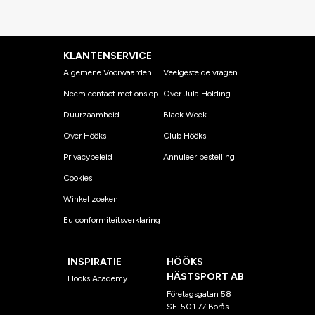
KLANTENSERVICE
Algemene Voorwaarden
Veelgestelde vragen
Neem contact met ons op
Over Jula Holding
Duurzaamheid
Black Week
Over Hööks
Club Hööks
Privacybeleid
Annuleer bestelling
Cookies
Winkel zoeken
Eu conformiteitsverklaring
INSPIRATIE
HÖÖKS
HÄSTSPORT AB
Hööks Academy
Företagsgatan 58
SE-501 77 Borås