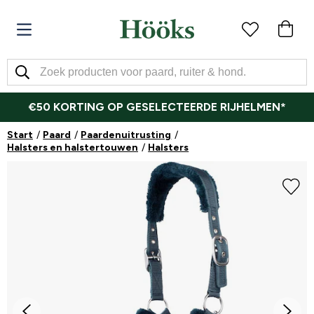
€50 KORTING OP GESELECTEERDE RIJHELMEN*
Start
Paard
Paardenuitrusting
Halsters en halstertouwen
Halsters