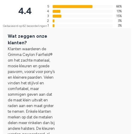
5
66%
4.4
4
13%
3
15%
2
3%
1
3%
Gebaseerd op 62 beoordelingen
Wat zeggen onze
klanten?
Klanten waarderen de
Grimma Ceylon Fairfield®
om het zachte materiaal,
mooie kleuren en goede
pasvorm, vooral voor pony’s
en kleinere paarden. Velen
vinden het stijlvol en
comfortabel, maar
sommigen geven aan dat
de maat klein uitvalt en
raden aan een maat groter
te nemen. Enkele klanten
merken op dat de metalen
delen meer rinkelen dan bij
andere halsters. De kleuren