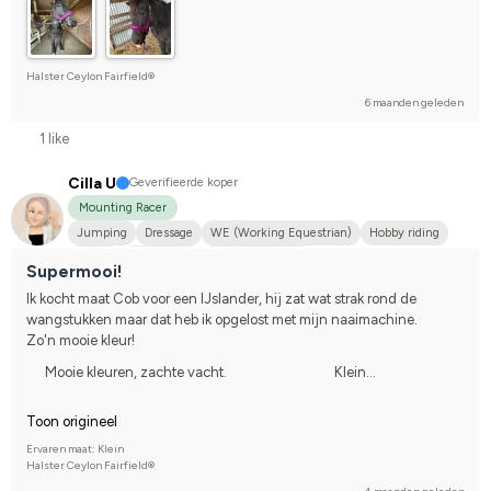
Halster Ceylon Fairfield®
6 maanden geleden
1 like
Cilla U
Geverifieerde koper
Mounting Racer
Jumping
Dressage
WE (Working Equestrian)
Hobby riding
Tinker
Annan häst
I do not compete
Supermooi!
Ik kocht maat Cob voor een IJslander, hij zat wat strak rond de 
wangstukken maar dat heb ik opgelost met mijn naaimachine.
Zo'n mooie kleur!
Mooie kleuren, zachte vacht.
Klein...
Toon origineel
Ervaren maat: Klein
Halster Ceylon Fairfield®