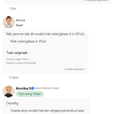
4 maanden geleden
1 like
Anna
Gast
Wat jammer dat dit model niet verkrijgbaar is in XFULL
Niet verkrijgbaar in Xfull
Toon origineel
Ervaren maat: Klein
Halster Ceylon Fairfield®
3 weken geleden
0 likes
Annika S
Geverifieerde koper
Trail riding Trotter
Gezellig
Goede prijs omdat het een afgeprijsd product was