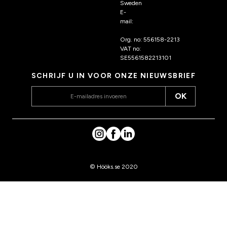
Sweden
E-
mail:
klantenservice@hoo
ks.nl
Org. no: 556158-2213
VAT no:
SE5561582213101
SCHRIJF U IN VOOR ONZE NIEUWSBRIEF
OK
© Hööks.se 2020