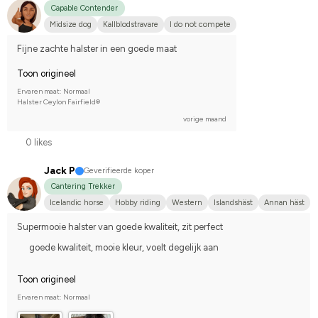
Capable Contender
Midsize dog
Kallblodstravare
I do not compete
Fijne zachte halster in een goede maat
Toon origineel
Ervaren maat: Normaal
Halster Ceylon Fairfield®
vorige maand
0 likes
Jack P
Geverifieerde koper
Cantering Trekker
Icelandic horse
Hobby riding
Western
Islandshäst
Annan häst
Supermooie halster van goede kwaliteit, zit perfect
goede kwaliteit, mooie kleur, voelt degelijk aan
Toon origineel
Ervaren maat: Normaal