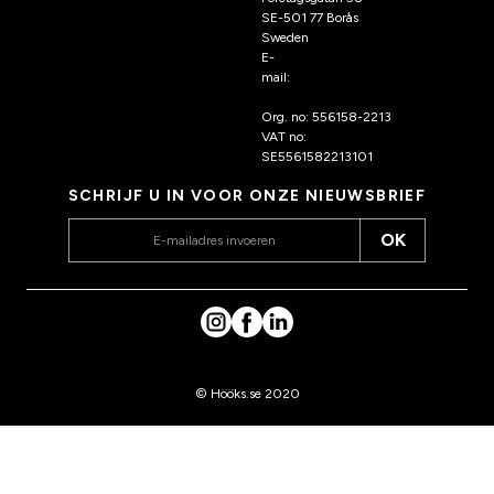
SE-501 77 Borås
Sweden
E-
mail:
klantenservice@hoo
ks.nl
Org. no: 556158-2213
VAT no:
SE5561582213101
SCHRIJF U IN VOOR ONZE NIEUWSBRIEF
OK
© Hööks.se 2020