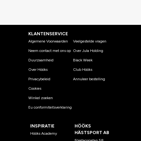
KLANTENSERVICE
Algemene Voorwaarden
Veelgestelde vragen
Neem contact met ons op
Over Jula Holding
Duurzaamheid
Black Week
Over Hööks
Club Hööks
Privacybeleid
Annuleer bestelling
Cookies
Winkel zoeken
Eu conformiteitsverklaring
INSPIRATIE
HÖÖKS
HÄSTSPORT AB
Hööks Academy
Företagsgatan 58