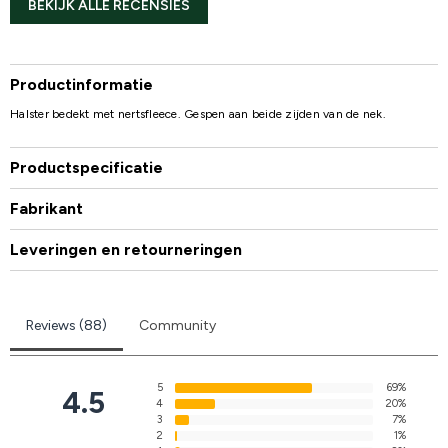
BEKIJK ALLE RECENSIES
Productinformatie
Halster bedekt met nertsfleece. Gespen aan beide zijden van de nek.
Productspecificatie
Fabrikant
Leveringen en retourneringen
Reviews (88)
Community
5
69%
4.5
4
20%
3
7%
2
1%