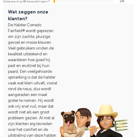
1
2%
Gebaseerd op 88 beoordelingen
Wat zeggen onze
klanten?
De Halster Corrado
Fairfield® wordt geprezen
om zijn zachte, pluizige
gevoel en mooie kleuren.
Veel gebruikers vinden de
kwaliteit uitstekend en
waarderen hoe goed hij
past en eruitziet bij hun
paard. Een veelgehoorde
opmerking is dat de halster
vaak wat klein uitvalt, vooral
rond de neus, dus wordt
aangeraden een maat
groter te nemen. Hij wordt
ook vrij snel vuil, maar dat
wordt niet als een groot
probleem gezien. Al met al
zijn klanten erg tevreden
over het comfort en de
uitstraling van deze halster.