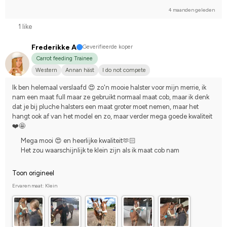
4 maanden geleden
1 like
Frederikke A
Geverifieerde koper
Carrot feeding Trainee
Western
Annan häst
I do not compete
Ik ben helemaal verslaafd 😍 zo'n mooie halster voor mijn merrie, ik 
nam een maat full maar ze gebruikt normaal maat cob, maar ik denk 
dat je bij pluche halsters een maat groter moet nemen, maar het 
hangt ook af van het model en zo, maar verder mega goede kwaliteit
❤️🤩
Mega mooi 😍 en heerlijke kwaliteit🫶🏻
Het zou waarschijnlijk te klein zijn als ik maat cob nam
Toon origineel
Ervaren maat: Klein