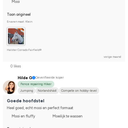
Mooi
Toon origineel
Ervaren maat: Klein
Halster Corrado Fairfield®
vorige maand
0 likes
Hilde G
Geverifieerde koper
Fence repairing Hiker
Jumping
Norlandshäst
Compete on hobby-level
Goede hoofdstel
Heel goed, echt mooi en perfect formaat
Mooi en fluffy
Moeilijk te wassen