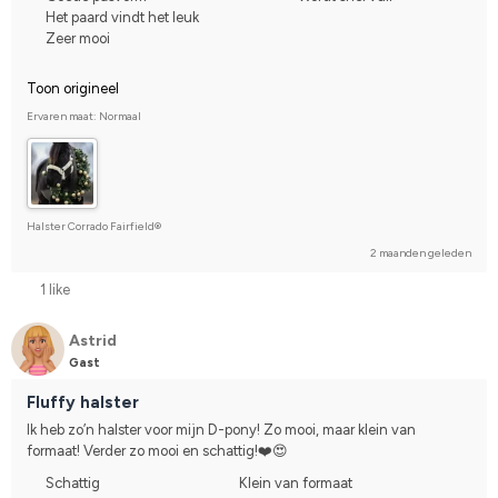
Het paard vindt het leuk
Zeer mooi
Toon origineel
Ervaren maat: Normaal
Halster Corrado Fairfield®
2 maanden geleden
1 like
Astrid
Gast
Fluffy halster
Ik heb zo’n halster voor mijn D-pony! Zo mooi, maar klein van 
formaat! Verder zo mooi en schattig!❤️😍
Schattig
Klein van formaat