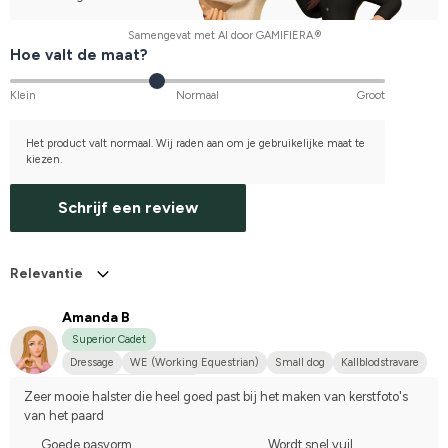
Samengevat met AI door GAMIFIERA.®
Hoe valt de maat?
Klein
Normaal
Groot
Het product valt normaal. Wij raden aan om je gebruikelijke maat te
kiezen.
Schrijf een review
Relevantie
Amanda B
Superior Cadet
Dressage
WE (Working Equestrian)
Small dog
Kallblodstravare
Compete on hobby-level
Zeer mooie halster die heel goed past bij het maken van kerstfoto's 
van het paard
Goede pasvorm
Wordt snel vuil