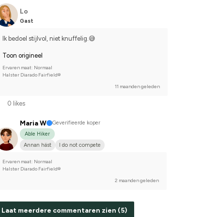
Lo
Gast
Ik bedoel stijlvol, niet knuffelig.😅
Toon origineel
Ervaren maat: Normaal
Halster Diarado Fairfield®
11 maanden geleden
0 likes
Maria W
Geverifieerde koper
Able Hiker
Annan häst
I do not compete
Ervaren maat: Normaal
Halster Diarado Fairfield®
2 maanden geleden
Laat meerdere commentaren zien (5)