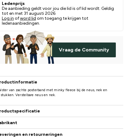
Ledenprijs
De aanbieding geldt voor jou die lid is of lid wordt. Geldig
tot en met 31 augusti 2026
Log in
of
word lid
om toegang te krijgen tot
ledenaanbiedingen.
Vraag de Community
roductinformatie
lster van zachte posterband met minky fleece bij de neus, nek en
jstukken. Verstelbare neus en nek.
roductspecificatie
abrikant
everingen en retourneringen