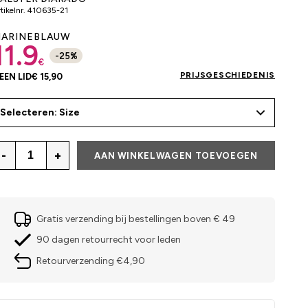
tikelnr.
410635-21
ARINEBLAUW
11.9
-
25
%
€
PRIJSGESCHIEDENIS
EEN LID
€ 15,90
Selecteren: Size
-
+
AAN WINKELWAGEN TOEVOEGEN
Gratis verzending bij bestellingen boven € 49
90 dagen retourrecht voor leden
Retourverzending €4,90