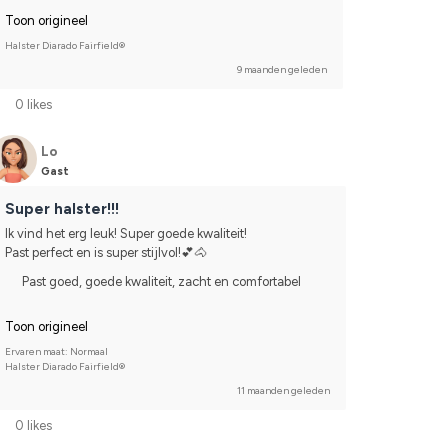
Toon origineel
Halster Diarado Fairfield®
9 maanden geleden
0 likes
Lo
Gast
Super halster!!!
Ik vind het erg leuk! Super goede kwaliteit!
Past perfect en is super stijlvol!💕🐴
Past goed, goede kwaliteit, zacht en comfortabel
Toon origineel
Ervaren maat: Normaal
Halster Diarado Fairfield®
11 maanden geleden
0 likes