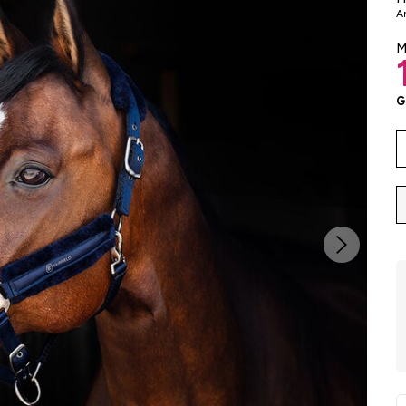
Ar
M
G