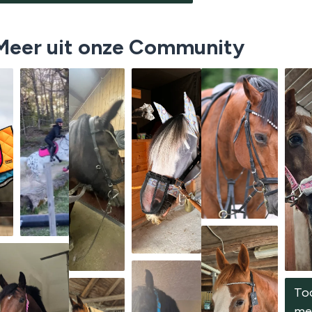
Meer uit onze Community
To
me