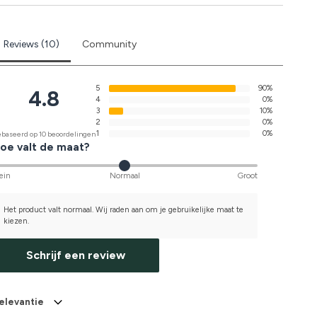
Reviews (10)
Community
5
90%
4.8
4
0%
3
10%
2
0%
1
0%
baseerd op 10 beoordelingen
oe valt de maat?
ein
Normaal
Groot
Het product valt normaal. Wij raden aan om je gebruikelijke maat te
kiezen.
Schrijf een review
elevantie