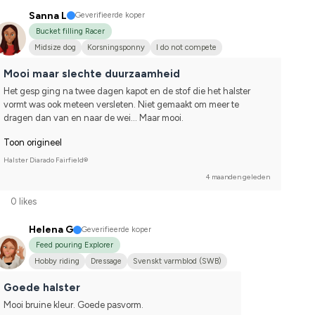
Sanna L
Geverifieerde koper
Bucket filling Racer
Midsize dog
Korsningsponny
I do not compete
Mooi maar slechte duurzaamheid
Het gesp ging na twee dagen kapot en de stof die het halster 
vormt was ook meteen versleten. Niet gemaakt om meer te 
dragen dan van en naar de wei... Maar mooi.
Toon origineel
Halster Diarado Fairfield®
4 maanden geleden
0 likes
Helena G
Geverifieerde koper
Feed pouring Explorer
Hobby riding
Dressage
Svenskt varmblod (SWB)
Goede halster
Mooi bruine kleur. Goede pasvorm.