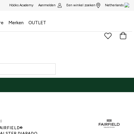
Aanmelden
Een winkel zoeken
Hööks Academy
Netherlands
re
Merken
OUTLET
0)
AIRFIELD®
ALSTER DIARADO