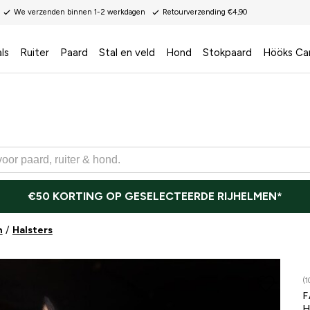
We verzenden binnen 1-2 werkdagen
Retourverzending €4,90
ls
Ruiter
Paard
Stal en veld
Hond
Stokpaard
Hööks Ca
€50 KORTING OP GESELECTEERDE RIJHELMEN*
n
Halsters
(1
F
H