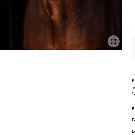
P
Ha
zi
P
F
L